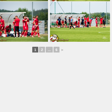
1
2
...
6
►