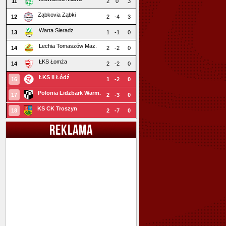
11
2
0
3
Ząbkovia Ząbki
12
2
-4
3
Warta Sieradz
13
1
-1
0
Lechia Tomaszów Maz.
14
2
-2
0
ŁKS Łomża
14
2
-2
0
ŁKS II Łódź
16
1
-2
0
Polonia Lidzbark Warm.
17
2
-3
0
KS CK Troszyn
18
2
-7
0
REKLAMA