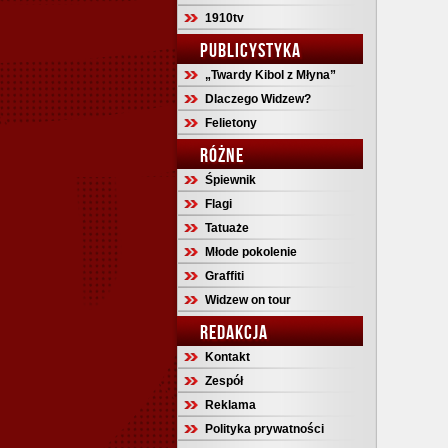
1910tv
PUBLICYSTYKA
„Twardy Kibol z Młyna”
Dlaczego Widzew?
Felietony
RÓŻNE
Śpiewnik
Flagi
Tatuaże
Młode pokolenie
Graffiti
Widzew on tour
REDAKCJA
Kontakt
Zespół
Reklama
Polityka prywatności