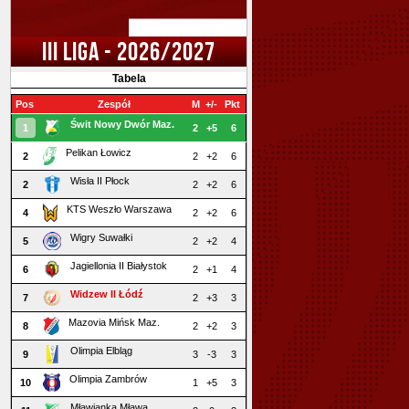
III LIGA - 2026/2027
Tabela
Pos
Zespół
M
+/-
Pkt
Świt Nowy Dwór Maz.
1
2
+5
6
Pelikan Łowicz
2
2
+2
6
Wisła II Płock
2
2
+2
6
KTS Weszło Warszawa
4
2
+2
6
Wigry Suwałki
5
2
+2
4
Jagiellonia II Białystok
6
2
+1
4
Widzew II Łódź
7
2
+3
3
Mazovia Mińsk Maz.
8
2
+2
3
Olimpia Elbląg
9
3
-3
3
Olimpia Zambrów
10
1
+5
3
Mławianka Mława