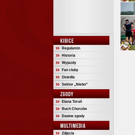
KIBICE
Regulamin
Historia
Wyjazdy
Fan cluby
Osiedla
Sektor „Niebo”
ZGODY
Elana Toruń
Ruch Chorzów
Dawne zgody
MULTIMEDIA
Zdjęcia