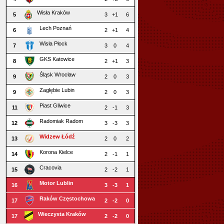
Wisła Kraków
5
3
+1
6
Lech Poznań
6
2
+1
4
Wisła Płock
7
3
0
4
GKS Katowice
8
2
+1
3
Śląsk Wrocław
9
2
0
3
Zagłębie Lubin
9
2
0
3
Piast Gliwice
11
2
-1
3
Radomiak Radom
12
3
-3
3
Widzew Łódź
13
2
0
2
Korona Kielce
14
2
-1
1
Cracovia
15
2
-2
1
Motor Lublin
16
3
-3
1
Raków Częstochowa
17
2
-2
0
Wieczysta Kraków
17
2
-2
0