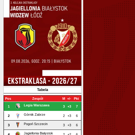
EKSTRAKLASA - 2026/27
Tabela
Pos
Zespół
M
+/-
Pkt
Legia Warszawa
1
3
+3
7
Górnik Zabrze
2
2
+3
6
Pogoń Szczecin
3
3
+3
6
Jagiellonia Białystok
4
2
+2
6