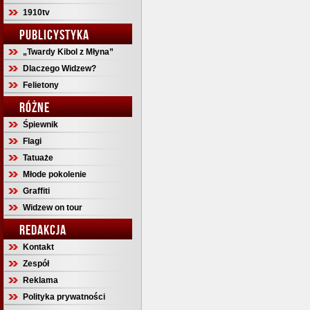
1910tv
PUBLICYSTYKA
„Twardy Kibol z Młyna”
Dlaczego Widzew?
Felietony
RÓŻNE
Śpiewnik
Flagi
Tatuaże
Młode pokolenie
Graffiti
Widzew on tour
REDAKCJA
Kontakt
Zespół
Reklama
Polityka prywatności