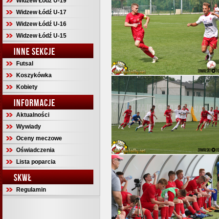
Widzew Łódź U-19
Widzew Łódź U-17
Widzew Łódź U-16
Widzew Łódź U-15
INNE SEKCJE
Futsal
Koszykówka
Kobiety
INFORMACJE
Aktualności
Wywiady
Oceny meczowe
Oświadczenia
Lista poparcia
SKWŁ
Regulamin