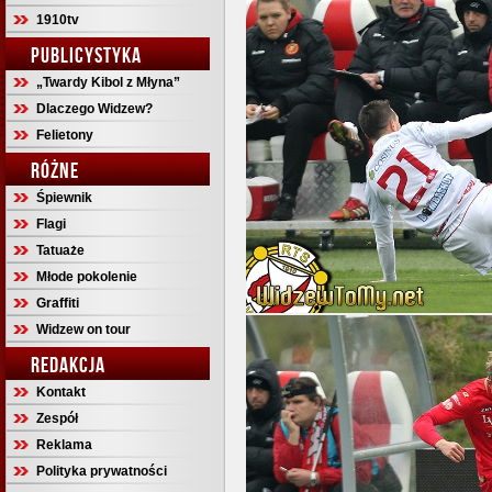
1910tv
PUBLICYSTYKA
„Twardy Kibol z Młyna”
Dlaczego Widzew?
Felietony
RÓŻNE
Śpiewnik
Flagi
Tatuaże
Młode pokolenie
Graffiti
Widzew on tour
REDAKCJA
Kontakt
Zespół
Reklama
Polityka prywatności