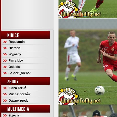
KIBICE
Regulamin
Historia
Wyjazdy
Fan cluby
Osiedla
Sektor „Niebo”
ZGODY
Elana Toruń
Ruch Chorzów
Dawne zgody
MULTIMEDIA
Zdjęcia