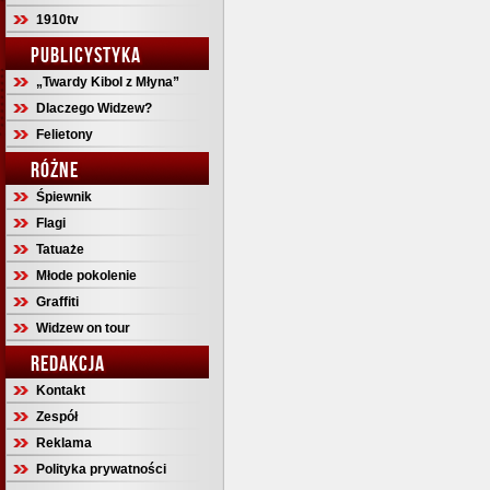
1910tv
PUBLICYSTYKA
„Twardy Kibol z Młyna”
Dlaczego Widzew?
Felietony
RÓŻNE
Śpiewnik
Flagi
Tatuaże
Młode pokolenie
Graffiti
Widzew on tour
REDAKCJA
Kontakt
Zespół
Reklama
Polityka prywatności