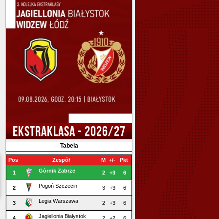
EKSTRAKLASA - 2026/27
Tabela
Pos
Zespół
M
+/-
Pkt
Górnik Zabrze
1
2
+3
6
Pogoń Szczecin
2
3
+3
6
Legia Warszawa
3
2
+3
6
Jagiellonia Białystok
4
2
+2
6