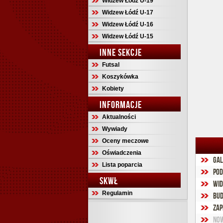
Widzew Łódź U-19
Widzew Łódź U-17
Widzew Łódź U-16
Widzew Łódź U-15
INNE SEKCJE
Futsal
Koszykówka
Kobiety
INFORMACJE
Aktualności
Wywiady
Oceny meczowe
Oświadczenia
Gal
Lista poparcia
Pod
SKWŁ
Wid
Regulamin
Bud
Zap
Now