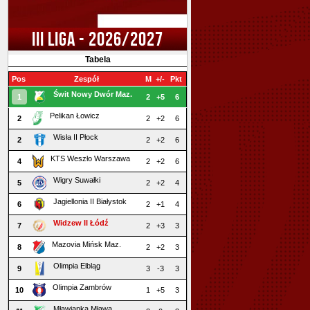
III LIGA - 2026/2027
Tabela
Pos
Zespół
M
+/-
Pkt
Świt Nowy Dwór Maz.
1
2
+5
6
Pelikan Łowicz
2
2
+2
6
Wisła II Płock
2
2
+2
6
KTS Weszło Warszawa
4
2
+2
6
Wigry Suwałki
5
2
+2
4
Jagiellonia II Białystok
6
2
+1
4
Widzew II Łódź
7
2
+3
3
Mazovia Mińsk Maz.
8
2
+2
3
Olimpia Elbląg
9
3
-3
3
Olimpia Zambrów
10
1
+5
3
Mławianka Mława