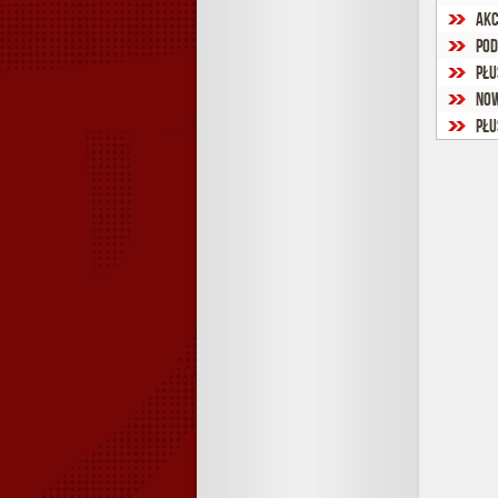
Akc
Pod
Płu
Now
Płu