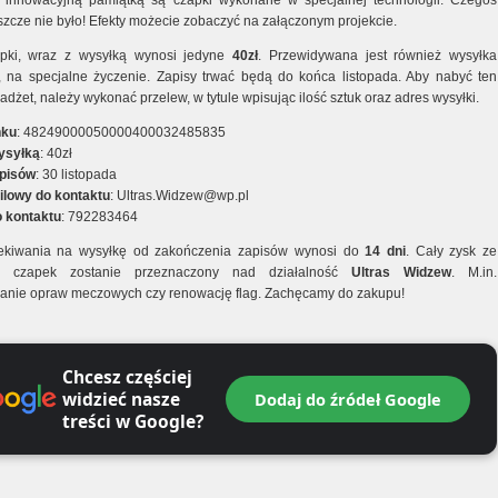
ą innowacyjną pamiątką są czapki wykonane w specjalnej technologii. Czegoś
szcze nie było! Efekty możecie zobaczyć na załączonym projekcie.
apki, wraz z wysyłką wynosi jedyne
40zł
. Przewidywana jest również wysyłka
, na specjalne życzenie. Zapisy trwać będą do końca listopada. Aby nabyć ten
adżet, należy wykonać przelew, w tytule wpisując ilość sztuk oraz adres wysyłki.
nku
: 48249000050000400032485835
ysyłką
: 40zł
apisów
: 30 listopada
lowy do kontaktu
:
Ultras.Widzew@wp.pl
o kontaktu
: 792283464
ekiwania na wysyłkę od zakończenia zapisów wynosi do
14 dni
. Cały zysk ze
y czapek zostanie przeznaczony nad działalność
Ultras Widzew
. M.in.
anie opraw meczowych czy renowację flag. Zachęcamy do zakupu!
Chcesz częściej
widzieć nasze
Dodaj do źródeł Google
treści w Google?