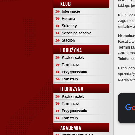
kibica. T
KLUB
takiego je
Informacje
Koszt cz
Historia
zagranicę
Sukcesy
unikalny g
Sezon po sezonie
Nr rachu
Stadion
Koszt z w
Termin z
I DRUŻYNA
Adres mai
Kadra i sztab
Telefon d
Terminarz
Czas ocz
Przygotowania
sprzedaż
Transfery
przygotow
II DRUŻYNA
Kadra i sztab
Terminarz
Przygotowania
Transfery
AKADEMIA