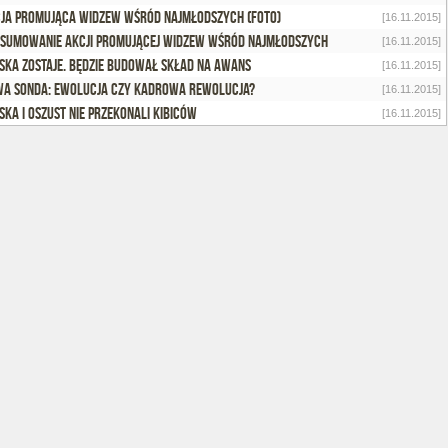
ja promująca Widzew wśród najmłodszych (foto)
[16.11.2015]
sumowanie akcji promującej Widzew wśród najmłodszych
[16.11.2015]
ska zostaje. Będzie budował skład na awans
[16.11.2015]
a sonda: Ewolucja czy kadrowa rewolucja?
[16.11.2015]
ska i Oszust nie przekonali kibiców
[16.11.2015]