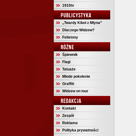
1910tv
PUBLICYSTYKA
„Twardy Kibol z Młyna”
Dlaczego Widzew?
Felietony
RÓŻNE
Śpiewnik
Flagi
Tatuaże
Młode pokolenie
Graffiti
Widzew on tour
REDAKCJA
Kontakt
Zespół
Reklama
Polityka prywatności