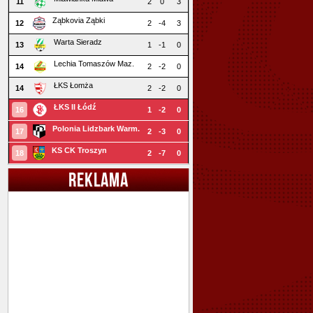
11
2
0
3
Ząbkovia Ząbki
12
2
-4
3
Warta Sieradz
13
1
-1
0
Lechia Tomaszów Maz.
14
2
-2
0
ŁKS Łomża
14
2
-2
0
ŁKS II Łódź
16
1
-2
0
Polonia Lidzbark Warm.
17
2
-3
0
KS CK Troszyn
18
2
-7
0
REKLAMA