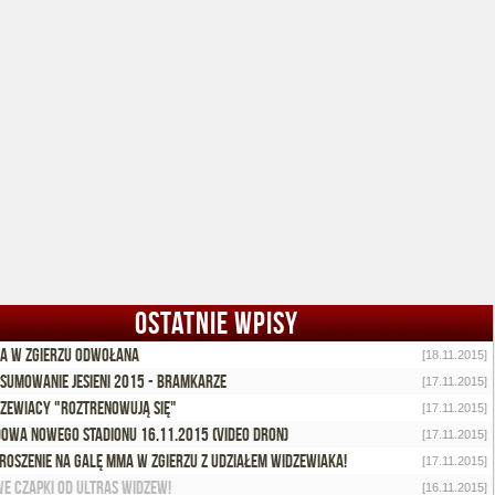
OSTATNIE WPISY
a w Zgierzu odwołana
[18.11.2015]
sumowanie jesieni 2015 - Bramkarze
[17.11.2015]
zewiacy "roztrenowują się"
[17.11.2015]
owa nowego stadionu 16.11.2015 (video dron)
[17.11.2015]
roszenie na galę MMA w Zgierzu z udziałem widzewiaka!
[17.11.2015]
e czapki od Ultras Widzew!
[16.11.2015]