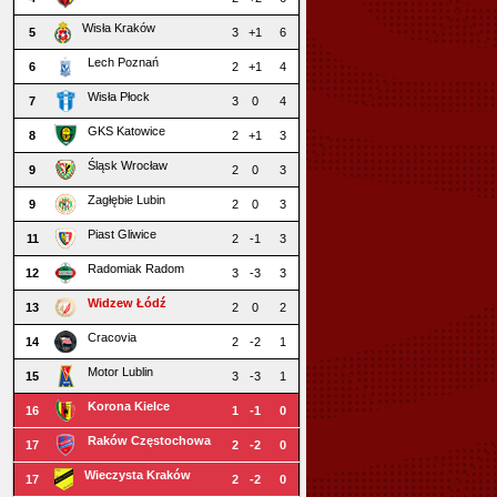
Wisła Kraków
5
3
+1
6
Lech Poznań
6
2
+1
4
Wisła Płock
7
3
0
4
GKS Katowice
8
2
+1
3
Śląsk Wrocław
9
2
0
3
Zagłębie Lubin
9
2
0
3
Piast Gliwice
11
2
-1
3
Radomiak Radom
12
3
-3
3
Widzew Łódź
13
2
0
2
Cracovia
14
2
-2
1
Motor Lublin
15
3
-3
1
Korona Kielce
16
1
-1
0
Raków Częstochowa
17
2
-2
0
Wieczysta Kraków
17
2
-2
0