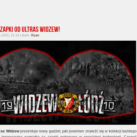
zapki od Ultras Widzew!
a 2015, 21:14 | Autor:
Ryan
tras Widzew
prezentuje nowy gadżet, jaki powinien znaleźć się w kolekcji każdego