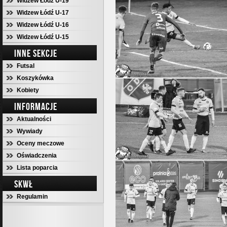
Widzew Łódź U-19
Widzew Łódź U-17
Widzew Łódź U-16
Widzew Łódź U-15
INNE SEKCJE
Futsal
Koszykówka
Kobiety
INFORMACJE
Aktualności
Wywiady
Oceny meczowe
Oświadczenia
Lista poparcia
SKWŁ
Regulamin