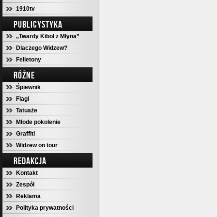
1910tv
PUBLICYSTYKA
„Twardy Kibol z Młyna”
Dlaczego Widzew?
Felietony
RÓŻNE
Śpiewnik
Flagi
Tatuaże
Młode pokolenie
Graffiti
Widzew on tour
REDAKCJA
Kontakt
Zespół
Reklama
Polityka prywatności