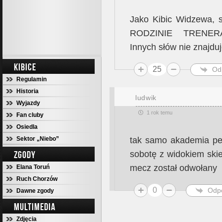
Jako Kibic Widzewa,
RODZINIE TRENE
Innych słów nie znajd
KIBICE
25
Od
Regulamin
Historia
ludwik
Wyjazdy
1 rok temu
Fan cluby
Osiedla
Sektor „Niebo”
tak samo akademia pel
ZGODY
sobotę z widokiem ski
mecz został odwołany
Elana Toruń
Ruch Chorzów
0
Odp
Dawne zgody
MULTIMEDIA
Zdjęcia