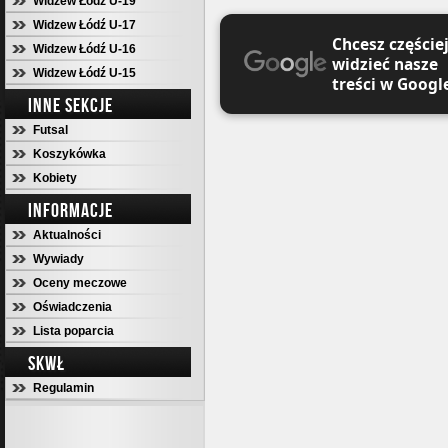
Widzew Łódź U-19
Widzew Łódź U-17
Chcesz częście
Widzew Łódź U-16
widzieć nasze
Widzew Łódź U-15
treści w Googl
INNE SEKCJE
Futsal
Koszykówka
Kobiety
INFORMACJE
Aktualności
Wywiady
Oceny meczowe
Oświadczenia
Lista poparcia
SKWŁ
Regulamin