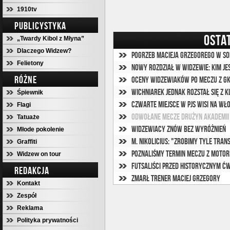
1910tv
PUBLICYSTYKA
OSTA
„Twardy Kibol z Młyna”
Dlaczego Widzew?
Pogrzeb Macieja Grzegorego w s
Felietony
Nowy rozdział w Widzewie: Kim jes
RÓŻNE
Oceny widzewiaków po meczu z G
Wichniarek jednak rozstał się z 
Śpiewnik
Czwarte miejsce w PJS wisi na wł
Flagi
Odwołane mecze drużyn Akademii
Tatuaże
Widzewiacy znów bez wyróżnień
Młode pokolenie
Graffiti
Poznaliśmy termin meczu z Moto
Widzew on tour
Futsaliści przed historycznym ć
REDAKCJA
Zmarł trener Maciej Grzegory
Kontakt
Zespół
Reklama
Polityka prywatności