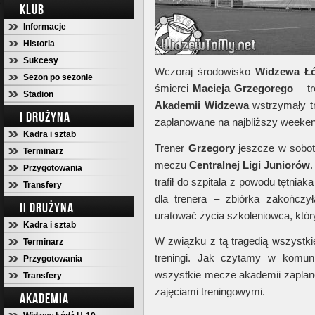
KLUB
Informacje
Historia
Sukcesy
Wczoraj środowisko
Widzewa
Ł
Sezon po sezonie
śmierci
Macieja
Grzegorego
– tr
Stadion
Akademii
Widzewa
wstrzymały tr
I DRUŻYNA
zaplanowane na najbliższy weeken
Kadra i sztab
Trener
Grzegory
jeszcze w sobot
Terminarz
meczu
Centralnej Ligi
Juniorów
.
Przygotowania
trafił do szpitala z powodu tętniak
Transfery
dla trenera – zbiórka zakończy
II DRUŻYNA
uratować życia szkoleniowca, któ
Kadra i sztab
W związku z tą tragedią wszystk
Terminarz
treningi. Jak czytamy w komuni
Przygotowania
wszystkie mecze akademii zaplan
Transfery
zajęciami treningowymi.
AKADEMIA