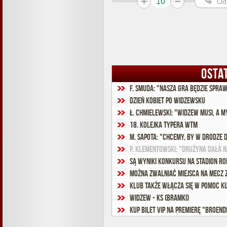
10
Od
OSTA
F. Smuda: "Nasza gra będzie spra
Dzień kobiet po widzewsku
Ł. Chmielewski: "Widzew musi, a 
18. kolejka Typera WTM
P. Klementowski: "Drużyna dała 
Można zwalniać miejsca na mecz z
Klub także włącza się w pomoc Ku
Widzew - KS (bramki)
Kup bilet VIP na premierę "Broendb