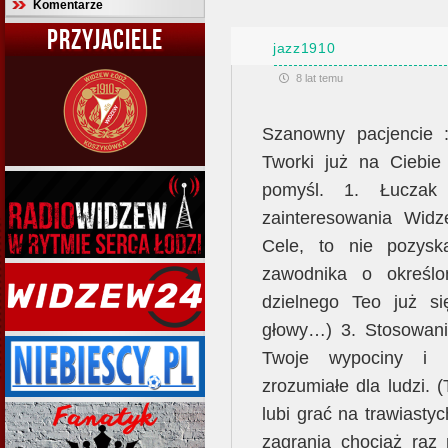
Komentarze
PRZYJACIELE
jazz1910
8 lat temu
Szanowny pacjencie :-
Tworki już na Ciebie 
pomyśl. 1. Łuczak
zainteresowania Widz
Cele, to nie pozyska
zawodnika o określo
dzielnego Teo już s
głowy…) 3. Stosowani
Twoje wypociny i 
zrozumiałe dla ludzi. 
lubi grać na trawiasty
zagrania chociaż raz