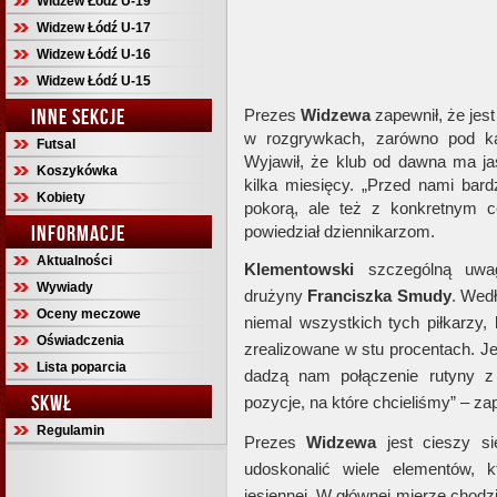
Widzew Łódź U-19
Widzew Łódź U-17
Widzew Łódź U-16
Widzew Łódź U-15
INNE SEKCJE
Prezes
Widzewa
zapewnił, że jes
w rozgrywkach, zarówno pod ką
Futsal
Wyjawił, że klub od dawna ma j
Koszykówka
kilka miesięcy. „Przed nami bar
Kobiety
pokorą, ale też z konkretnym c
INFORMACJE
powiedział dziennikarzom.
Aktualności
Klementowski
szczególną uw
Wywiady
drużyny
Franciszka Smudy
. Wed
Oceny meczowe
niemal wszystkich tych piłkarzy, 
Oświadczenia
zrealizowane w stu procentach. J
Lista poparcia
dadzą nam połączenie rutyny z
SKWŁ
pozycje, na które chcieliśmy” – zap
Regulamin
Prezes
Widzewa
jest cieszy s
udoskonalić wiele elementów, 
jesiennej. W głównej mierze chodz