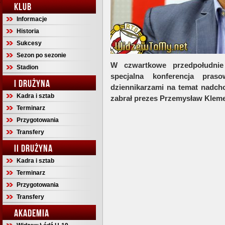
KLUB
Informacje
Historia
Sukcesy
Sezon po sezonie
W czwartkowe przedpołudnie
Stadion
specjalna konferencja pra
I DRUŻYNA
dziennikarzami na temat nadch
Kadra i sztab
zabrał prezes Przemysław Klem
Terminarz
Przygotowania
Transfery
II DRUŻYNA
Kadra i sztab
Terminarz
Przygotowania
Transfery
AKADEMIA