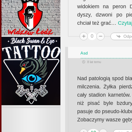
widokiem na peron D
dyszy, dzwoni po pie
chciał też grać
…
Czytaj
0
Odp
Asd
8 lat temu
Nad patologią spod bl
milczenia. Żyłka pier
cały stadion karnetów
niż pisać byle bzdur
pasuje do pseudo-klubu
Zobaczymy wasze gęby 