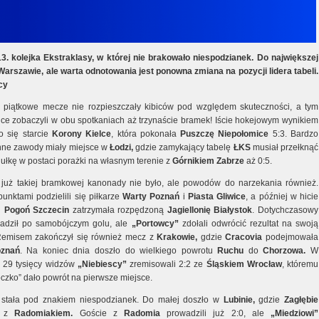
3. kolejka Ekstraklasy, w której nie brakowało niespodzianek. Do największej
Warszawie, ale warta odnotowania jest ponowna zmiana na pozycji lidera tabeli.
cy
 piątkowe mecze nie rozpieszczały kibiców pod względem skuteczności, a tym
ice zobaczyli w obu spotkaniach aż trzynaście bramek! Iście hokejowym wynikiem
o się starcie
Korony Kielce
, która pokonała
Puszczę Niepołomice
5:3. Bardzo
nne zawody miały miejsce w
Łodzi,
gdzie zamykający tabelę
ŁKS
musiał przełknąć
gułkę w postaci porażki na własnym terenie z
Górnikiem Zabrze
aż 0:5.
już takiej bramkowej kanonady nie było, ale powodów do narzekania również.
unktami podzielili się piłkarze
Warty Poznań
i
Piasta Gliwice
, a później w hicie
u
Pogoń Szczecin
zatrzymała rozpędzoną
Jagiellonię Białystok
. Dotychczasowy
wadził po samobójczym golu, ale
„Portowcy”
zdołali odwrócić rezultat na swoją
Remisem zakończył się również mecz z
Krakowie,
gdzie
Cracovia
podejmowała
znań
. Na koniec dnia doszło do wielkiego powrotu
Ruchu
do
Chorzowa.
W
 29 tysięcy widzów
„Niebiescy”
zremisowali 2:2 ze
Śląskiem Wrocław
, któremu
oczko” dało powrót na pierwsze miejsce.
 stała pod znakiem niespodzianek. Do małej doszło w
Lubinie,
gdzie
Zagłębie
o z
Radomiakiem.
Goście z
Radomia
prowadzili już 2:0, ale
„Miedziowi”