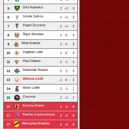
GKS Katowice
5
2
+1
3
Górnik Zabrze
6
1
+1
3
Pogoń Szczecin
7
2
+1
3
Śląsk Wrocław
8
2
0
3
Wisła Kraków
9
2
0
3
Zagłębie Lubin
10
2
0
3
Piast Gliwice
11
2
-1
3
Radomiak Radom
12
2
-1
3
Widzew Łódź
13
2
0
2
Motor Lublin
14
2
-1
1
Cracovia
15
2
-2
1
Korona Kielce
16
1
-1
0
Raków Częstochowa
17
2
-2
0
Wieczysta Kraków
17
2
-2
0