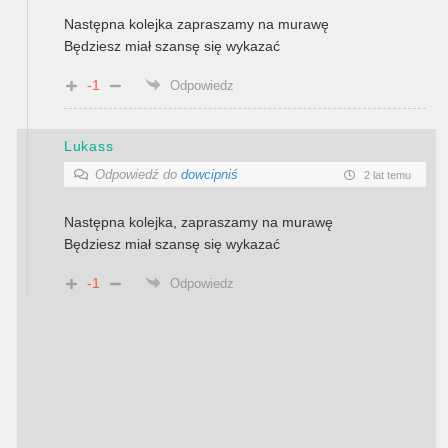
Następna kolejka zapraszamy na murawę
Będziesz miał szansę się wykazać
-1
Odpowiedz
Lukass
Odpowiedź do
dowcipniś
2 lat temu
Następna kolejka, zapraszamy na murawę
Będziesz miał szansę się wykazać
-1
Odpowiedz