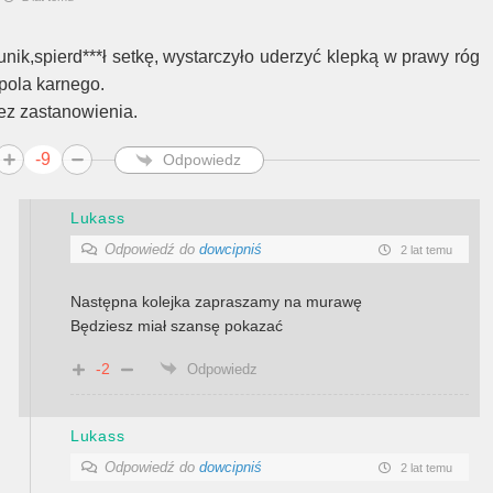
unik,spierd***ł setkę, wystarczyło uderzyć klepką w prawy róg
 pola karnego.
ez zastanowienia.
-9
Odpowiedz
Lukass
Odpowiedź do
dowcipniś
2 lat temu
Następna kolejka zapraszamy na murawę
Będziesz miał szansę pokazać
-2
Odpowiedz
Lukass
Odpowiedź do
dowcipniś
2 lat temu