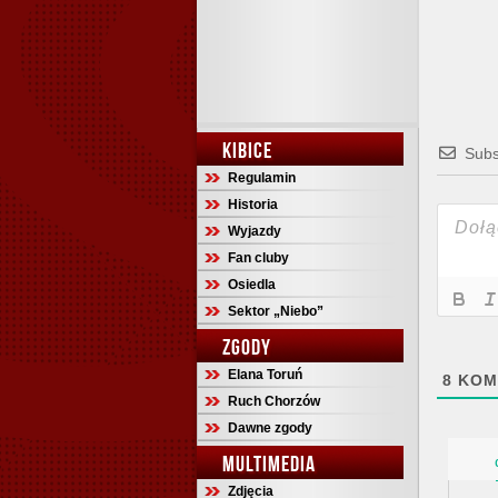
KIBICE
Subs
Regulamin
Historia
Wyjazdy
Fan cluby
Osiedla
Sektor „Niebo”
ZGODY
Elana Toruń
8
KOM
Ruch Chorzów
Dawne zgody
MULTIMEDIA
Zdjęcia