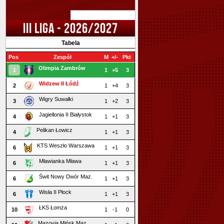
III LIGA - 2026/2027
Tabela
Pos
Zespół
M
+/-
Pkt
Olimpia Zambrów
1
1
+5
3
Widzew II Łódź
2
1
+4
3
Wigry Suwałki
3
1
+2
3
Jagiellonia II Białystok
4
1
+1
3
Pelikan Łowicz
4
1
+1
3
KTS Weszło Warszawa
6
1
+1
3
Mławianka Mława
6
1
+1
3
Świt Nowy Dwór Maz.
6
1
+1
3
Wisła II Płock
6
1
+1
3
ŁKS Łomża
10
1
-1
0
Mazovia Mińsk Maz.