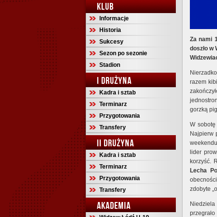
KLUB
Informacje
Historia
Za nami 1
Sukcesy
doszło w 
Sezon po sezonie
Widzewia
Stadion
Nierzadko
I DRUŻYNA
razem kib
zakończył
Kadra i sztab
jednostro
Terminarz
gorzką pi
Przygotowania
W sobotę 
Transfery
Najpierw p
II DRUŻYNA
weekend
lider pro
Kadra i sztab
korzyść. 
Terminarz
Lecha Po
Przygotowania
obecności
zdobyte „
Transfery
AKADEMIA
Niedziela
przegrał