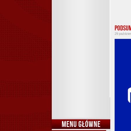
Podsum
29 paździer
MENU GŁÓWNE