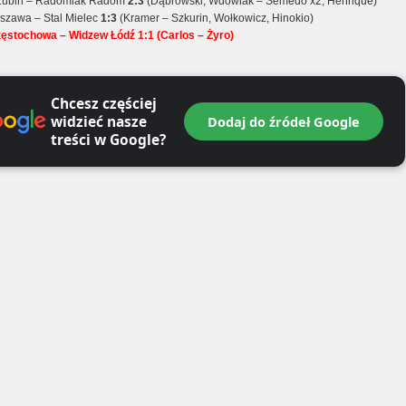
 Lubin – Radomiak Radom
2:3
(Dąbrowski, Wdowiak – Semedo x2, Henrique)
szawa – Stal Mielec
1:3
(Kramer – Szkurin, Wołkowicz, Hinokio)
stochowa – Widzew Łódź 1:1 (Carlos – Żyro)
Chcesz częściej
widzieć nasze
Dodaj do źródeł Google
treści w Google?