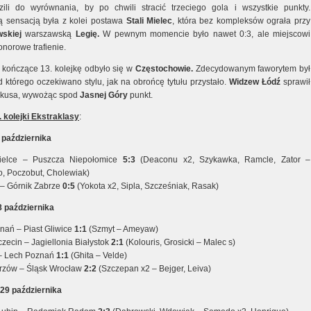
ili do wyrównania, by po chwili stracić trzeciego gola i wszystkie punkty.
 sensacją była z kolei postawa
Stali Mielec
, która bez kompleksów ograła przy
skiej
warszawską
Legię.
W pewnym momencie było nawet 0:3, ale miejscowi
honorowe trafienie.
 kończące 13. kolejkę odbyło się w
Częstochowie.
Zdecydowanym faworytem był
 którego oczekiwano stylu, jak na obrońcę tytułu przystało.
Widzew Łódź
sprawił
ikusa, wywożąc spod
Jasnej Góry
punkt.
. kolejki Ekstraklasy
:
7 października
ielce – Puszcza Niepołomice
5:3
(Deaconu x2, Szykawka, Ramcle, Zator –
, Poczobut, Cholewiak)
– Górnik Zabrze
0:5
(Yokota x2, Sipla, Szcześniak, Rasak)
8 października
nań – Piast Gliwice
1:1
(Szmyt – Ameyaw)
zecin – Jagiellonia Białystok
2:1
(Kolouris, Grosicki – Malec s)
 – Lech Poznań
1:1
(Ghita – Velde)
rzów – Śląsk Wrocław
2:2
(Szczepan x2 – Bejger, Leiva)
 29 października