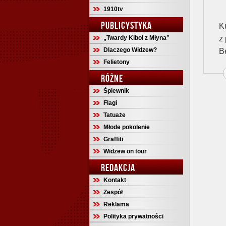
1910tv
PUBLICYSTYKA
K
„Twardy Kibol z Młyna”
z
Dlaczego Widzew?
B
Felietony
RÓŻNE
Śpiewnik
Flagi
Tatuaże
Młode pokolenie
Graffiti
Widzew on tour
REDAKCJA
Kontakt
Zespół
Reklama
Polityka prywatności