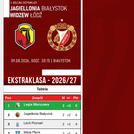
EKSTRAKLASA - 2026/27
Tabela
Pos
Zespół
M
+/-
Pkt
Legia Warszawa
1
2
+3
6
Jagiellonia Białystok
2
2
+2
6
Lech Poznań
3
2
+1
4
Wisła Płock
3
2
+1
4