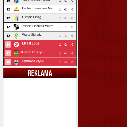
10
1
-1
0
Lechia Tomaszów Maz.
12
1
-1
0
Olimpia Elbląg
12
1
-1
0
Polonia Lidzbark Warm.
12
1
-1
0
Warta Sieradz
12
1
-1
0
ŁKS II Łódź
16
1
-2
0
KS CK Troszyn
17
1
-4
0
Ząbkovia Ząbki
18
1
-5
0
REKLAMA