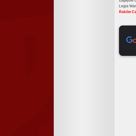
Zagłębie
Legia War
Raków Czę