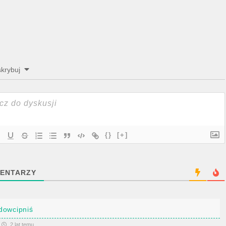
krybuj
{}
[+]
ENTARZY
dowcipniś
2 lat temu