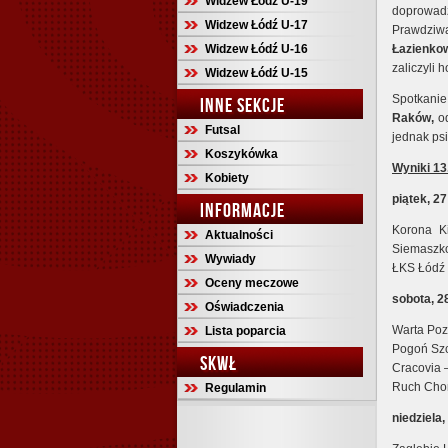
Widzew Łódź U-19
doprowadz
Widzew Łódź U-17
Prawdziwą
Widzew Łódź U-16
Łazienkow
zaliczyli 
Widzew Łódź U-15
Spotkanie
INNE SEKCJE
Raków,
od
Futsal
jednak ps
Koszykówka
Wyniki 13
Kobiety
piątek, 2
INFORMACJE
Korona K
Aktualności
Siemaszko
Wywiady
ŁKS Łódź 
Oceny meczowe
sobota, 2
Oświadczenia
Warta Poz
Lista poparcia
Pogoń Szc
SKWŁ
Cracovia
Ruch Cho
Regulamin
niedziela,