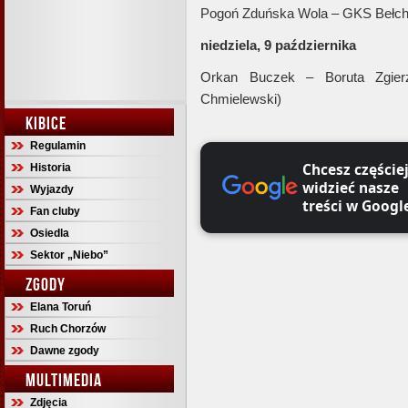
Pogoń Zduńska Wola – GKS Bełc
niedziela, 9 października
Orkan Buczek – Boruta Zgi
Chmielewski)
KIBICE
Regulamin
Chcesz częście
Historia
widzieć nasze
Wyjazdy
treści w Googl
Fan cluby
Osiedla
Sektor „Niebo”
ZGODY
Elana Toruń
Ruch Chorzów
Dawne zgody
MULTIMEDIA
Zdjęcia