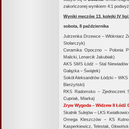
zakończonej wynikiem 4:1 podwyż
Wyniki meczów 13. kolejki IV ligi
sobota, 8 października
Jutrzenka Drzewce – Włókniarz 
Stolarczyk)
Ceramika Opoczno – Polonia Pi
Malicki, Lenarcik Jakubiak)
AKS SMS Łódź – Stal Niewiadó
Gałązka – Świątek)
Sokół Aleksandrów Łódzki – WKS
Bierżyński)
RKS Radomsko – Zjednoczeni 
Cupriak, Miarka)
Zryw Wygoda – Widzew II Łódź 0:
Skalnik Sulejów – LKS Kwiatkowi
Omega Kleszczów – KS Kutn
Kasperkiewicz, Telestak, Głowińsk