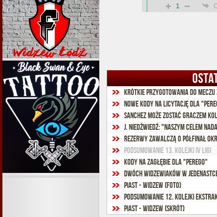
1
OSTA
Krótkie przygotowania do meczu 
Nowe kody na licytację dla "Pere
Sanchez może zostać graczem kol
J. Niedźwiedź: "Naszym celem nad
Rezerwy zawalczą o półfinał ok
Podsumowanie 13. kolejki IV ligi
Kody na Zagłębie dla "Perego"
Dwóch widzewiaków w jedenastce
Piast - Widzew (foto)
Podsumowanie 12. kolejki Ekstra
Piast - Widzew (skrót)