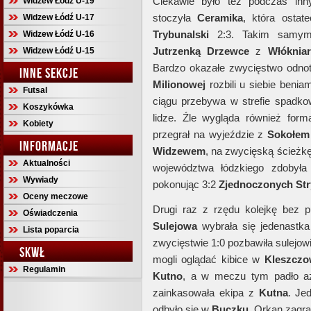
Ciekawie było też podczas in
Widzew Łódź U-19
stoczyła
Ceramika
, która ostat
Widzew Łódź U-17
Trybunalski
2:3. Takim samym r
Widzew Łódź U-16
Jutrzenką
Drzewce
z
Włóknia
Widzew Łódź U-15
Bardzo okazałe zwycięstwo odno
INNE SEKCJE
Milionowej
rozbili u siebie beni
Futsal
ciągu przebywa w strefie spadko
Koszykówka
lidze. Źle wygląda również for
Kobiety
przegrał na wyjeździe z
Sokołem
INFORMACJE
Widzewem
, na zwycięską ścieżkę
Aktualności
województwa łódzkiego zdobyła
Wywiady
pokonując 3:2
Zjednoczonych
St
Oceny meczowe
Drugi raz z rzędu kolejkę bez 
Oświadczenia
Sulejowa
wybrała się jedenastk
Lista poparcia
zwycięstwie 1:0 pozbawiła sulejo
SKWŁ
mogli oglądać kibice w
Kleszczo
Regulamin
Kutno
, a w meczu tym padło aż
zainkasowała ekipa z
Kutna
. Je
odbyło się w
Buczku
. Orkan zagra