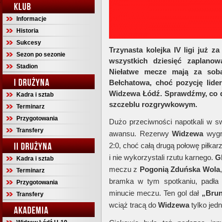
KLUB
Informacje
Historia
Sukcesy
Trzynasta kolejka IV ligi już 
Sezon po sezonie
wszystkich dziesięć zaplanow
Stadion
Niełatwe mecze mają za sob
I DRUŻYNA
Bełchatowa, choć pozycję lide
Widzewa Łódź. Sprawdźmy, co dz
Kadra i sztab
szczeblu rozgrywkowym.
Terminarz
Przygotowania
Dużo przeciwności napotkali w sw
Transfery
awansu. Rezerwy
Widzewa
wygr
II DRUŻYNA
2:0, choć całą drugą połowę piłkar
i nie wykorzystali rzutu karnego.
G
Kadra i sztab
meczu z
Pogonią
Zduńska
Wola
Terminarz
bramka w tym spotkaniu, padła 
Przygotowania
minucie meczu. Ten gol dał
„Bru
Transfery
wciąż tracą do
Widzewa
tylko jedn
AKADEMIA