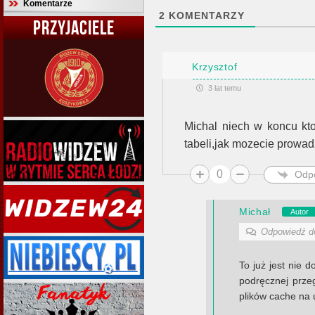
Komentarze
2
KOMENTARZY
PRZYJACIELE
Krzysztof
3 lat temu
Michal niech w koncu kto
tabeli,jak mozecie prowad
0
Odp
Michał
Autor
Odpowiedź 
To już jest nie 
podręcznej przeg
plików cache na 