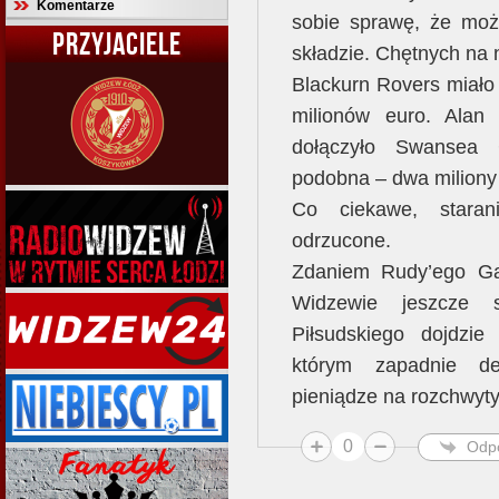
Komentarze
sobie sprawę, że mo
PRZYJACIELE
składzie. Chętnych na n
Blackurn Rovers miało
milionów euro. Alan
dołączyło Swansea C
podobna – dwa miliony j
Co ciekawe, staran
odrzucone.
Zdaniem Rudy’ego Ga
Widzewie jeszcze 
Piłsudskiego dojdzi
którym zapadnie de
pieniądze na rozchwyt
0
Odp