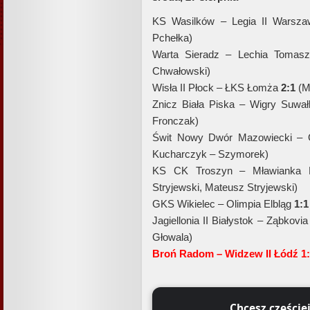
KS Wasilków – Legia II Warsza
Pchełka)
Warta Sieradz – Lechia Toma
Chwałowski)
Wisła II Płock – ŁKS Łomża
2:1
(M
Znicz Biała Piska – Wigry Suwa
Fronczak)
Świt Nowy Dwór Mazowiecki –
Kucharczyk – Szymorek)
KS CK Troszyn – Mławianka
Stryjewski, Mateusz Stryjewski)
GKS Wikielec – Olimpia Elbląg
1:1
Jagiellonia II Białystok – Ząbkovi
Głowala)
Broń Radom – Widzew II Łódź 1:
Chcesz częście