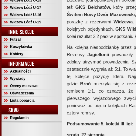
Widzew Łódź U-19
też
GKS Bełchatów,
który prze
Widzew Łódź U-17
Świtem Nowy Dwór Mazowiecki
Widzew Łódź U-16
porażkę z rezerwami
Widzewa.
Widzew Łódź U-15
kolejnych pojedynkach.
GKS Wiki
INNE SEKCJE
kolei rezultat 2:2 padł w spotkaniu
Futsal
Koszykówka
Na kolejną niespodziankę przez 
Kobiety
Rezerwy
Jagiellonii
prowadziły
zdołały utrzymać prowadzenia. Sz
INFORMACJE
ostatecznie wygrała aż 5:1. To w
Aktualności
tej kolejce pozycję lidera. 
Wywiady
gdzie
Broń
mierzyła się z rez
Oceny meczowe
remisem 1:1, co oznacza, ż
Oświadczenia
pierwszego wyjazdowego zwyc
Lista poparcia
ponieważ po pięciu kolejkach Ra
SKWŁ
cztery remisy.
Regulamin
Podsumowanie 5. kolejki III ligi
:
środa, 27 sierpnia