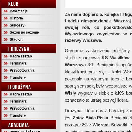
KLUB
Informacje
Za nami dopiero 5. kolejka III l
Historia
i wielu niespodzianek. Wczoraj
Sukcesy
swojej roli, co poskutkował
Sezon po sezonie
Wyjazdowego zwycięstwa w da
Stadion
rezerwy Widzewa.
I DRUŻYNA
Ogromne zaskoczenie mieliśmy 
Kadra i sztab
strefie spadkowej
KS Wasilków
p
Terminarz
Warszawa
3:1. Beniaminek opuści
Przygotowania
klasyfikacji pnie się z kolei
War
Transfery
pokonała na własnym terenie
Le
sporą sensacją były wczorajsze 
II DRUŻYNA
Wisły
wygrały u siebie z
ŁKS Ło
Kadra i sztab
oznaczało to utratę pozycji lidera.
Terminarz
Przygotowania
Drużyną, która coraz bardziej za
Transfery
jest
Znicz
Biała
Piska
. Beniamin
AKADEMIA
przegrał 2:3 z
Wigrami Suwałki
i 
zaledwie jednopunktowym dorobki