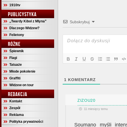
1910tv
PUBLICYSTYKA
„Twardy Kibol z Młyna”
Subskrybuj
Dlaczego Widzew?
Felietony
RÓŻNE
Śpiewnik
Flagi
Tatuaże
Młode pokolenie
Graffiti
1
KOMENTARZ
Widzew on tour
REDAKCJA
ZIZOU20
Kontakt
Zespół
11 miesięcy temu
Reklama
Polityka prywatności
Soumano myśli inten