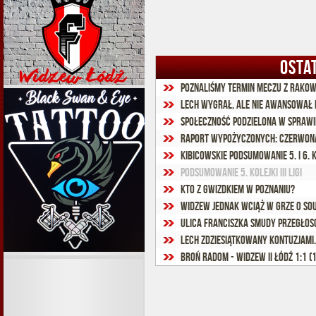
OSTA
Poznaliśmy termin meczu z Rako
Lech wygrał, ale nie awansował d
Raport wypożyczonych: Czerwon
Kibicowskie podsumowanie 5. i 6. 
Podsumowanie 5. kolejki III ligi
Kto z gwizdkiem w Poznaniu?
Widzew jednak wciąż w grze o S
Ulica Franciszka Smudy przegło
Lech zdziesiątkowany kontuzjami.
Broń Radom - Widzew II Łódź 1:1 (1