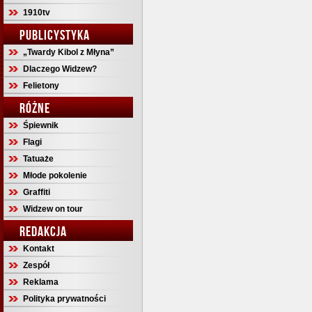
1910tv
PUBLICYSTYKA
„Twardy Kibol z Młyna”
Dlaczego Widzew?
Felietony
RÓŻNE
Śpiewnik
Flagi
Tatuaże
Młode pokolenie
Graffiti
Widzew on tour
REDAKCJA
Kontakt
Zespół
Reklama
Polityka prywatności