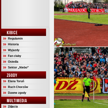
KIBICE
Regulamin
Historia
Wyjazdy
Fan cluby
Osiedla
Sektor „Niebo”
ZGODY
Elana Toruń
Ruch Chorzów
Dawne zgody
MULTIMEDIA
Zdjęcia