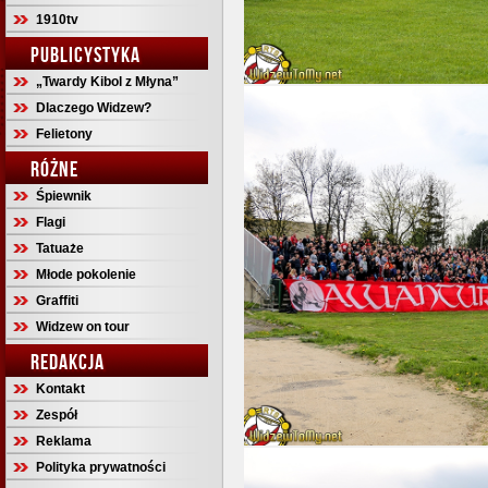
1910tv
PUBLICYSTYKA
„Twardy Kibol z Młyna”
Dlaczego Widzew?
Felietony
RÓŻNE
Śpiewnik
Flagi
Tatuaże
Młode pokolenie
Graffiti
Widzew on tour
REDAKCJA
Kontakt
Zespół
Reklama
Polityka prywatności