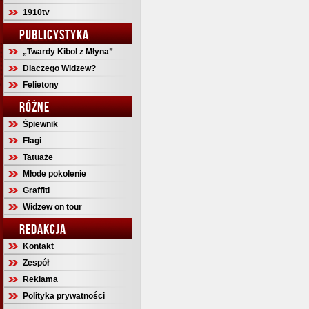
1910tv
PUBLICYSTYKA
„Twardy Kibol z Młyna”
Dlaczego Widzew?
Felietony
RÓŻNE
Śpiewnik
Flagi
Tatuaże
Młode pokolenie
Graffiti
Widzew on tour
REDAKCJA
Kontakt
Zespół
Reklama
Polityka prywatności