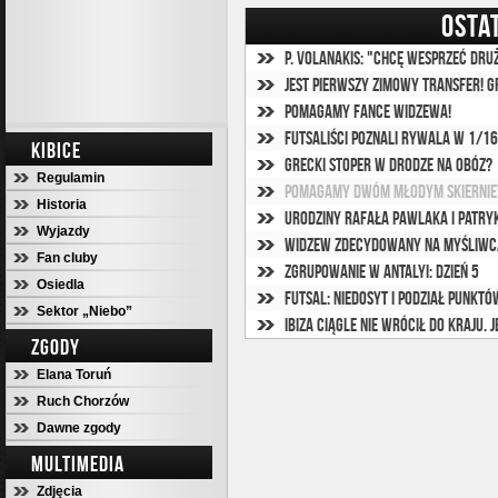
OSTA
P. Volanakis: "Chcę wesprzeć druż
Jest pierwszy zimowy transfer! G
Pomagamy fance Widzewa!
Futsaliści poznali rywala w 1/16
KIBICE
Grecki stoper w drodze na obóz?
Regulamin
Pomagamy dwóm młodym skiernie
Historia
Urodziny Rafała Pawlaka i Patryk
Wyjazdy
Widzew zdecydowany na Myśliwca.
Fan cluby
Zgrupowanie w Antalyi: Dzień 5
Osiedla
Futsal: Niedosyt i podział punkt
Sektor „Niebo”
Ibiza ciągle nie wrócił do kraju. J
ZGODY
Elana Toruń
Ruch Chorzów
Dawne zgody
MULTIMEDIA
Zdjęcia