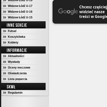
Widzew Łódź U-19
Widzew Łódź U-17
Chcesz częście
widzieć nasze
Widzew Łódź U-16
treści w Googl
Widzew Łódź U-15
INNE SEKCJE
Futsal
Koszykówka
Kobiety
INFORMACJE
Aktualności
Wywiady
Oceny meczowe
Oświadczenia
Lista poparcia
SKWŁ
Regulamin