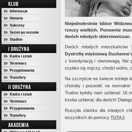
KLUB
Informacje
Historia
Niejednokrotnie kibice Widzew
Sukcesy
rzeczy wielkich. Ponownie mus
Sezon po sezonie
dwóch młodych skierniewiczan.
Stadion
Dwóch młodych mieszkańców Sk
I DRUŻYNA
Dystrofię mięśniową Duchenne’a
Kadra i sztab
z koordynacją i równowagą. Nie p
Terminarz
szybko się męczy, chodzi wolno,
Przygotowania
Transfery
Na szczęście na świecie istnieje 
choroby i pozwolić na normalne 
II DRUŻYNA
Trudno byłoby nam uzbierać 16 m
Kadra i sztab
trzeba uzbierać dla dwóch! Dlate
Terminarz
Przygotowania
Ruszyła zbiórka dla młodych ch
Transfery
wszystkich do pomocy
TUTAJ
.
AKADEMIA