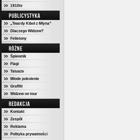
1910tv
PUBLICYSTYKA
„Twardy Kibol z Młyna”
Dlaczego Widzew?
Felietony
RÓŻNE
Śpiewnik
Flagi
Tatuaże
Młode pokolenie
Graffiti
Widzew on tour
REDAKCJA
Kontakt
Zespół
Reklama
Polityka prywatności