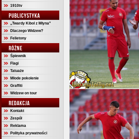
1910tv
PUBLICYSTYKA
„Twardy Kibol z Młyna”
Dlaczego Widzew?
Felietony
RÓŻNE
Śpiewnik
Flagi
Tatuaże
Młode pokolenie
Graffiti
Widzew on tour
REDAKCJA
Kontakt
Zespół
Reklama
Polityka prywatności