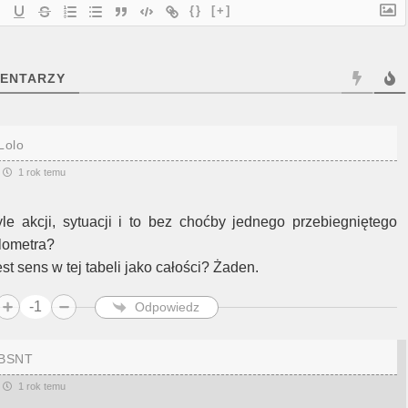
{}
[+]
ENTARZY
Lolo
1 rok temu
yle akcji, sytuacji i to bez choćby jednego przebiegniętego
ilometra?
st sens w tej tabeli jako całości? Żaden.
-1
Odpowiedz
BSNT
1 rok temu