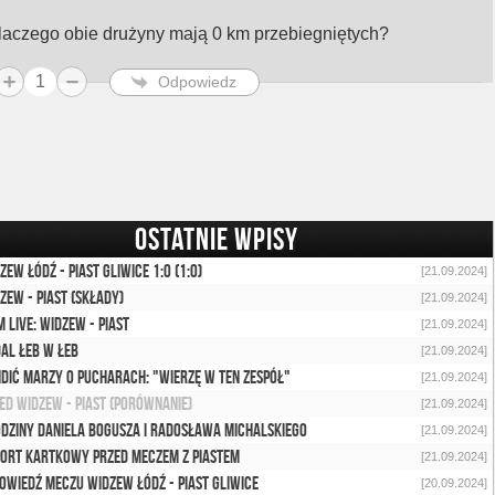
laczego obie drużyny mają 0 km przebiegniętych?
1
Odpowiedz
OSTATNIE WPISY
zew Łódź - Piast Gliwice 1:0 (1:0)
[21.09.2024]
zew - Piast (składy)
[21.09.2024]
 Live: Widzew - Piast
[21.09.2024]
al łeb w łeb
[21.09.2024]
dić marzy o pucharach: "Wierzę w ten zespół"
[21.09.2024]
ed Widzew - Piast (porównanie)
[21.09.2024]
dziny Daniela Bogusza i Radosława Michalskiego
[21.09.2024]
ort kartkowy przed meczem z Piastem
[21.09.2024]
owiedź meczu Widzew Łódź - Piast Gliwice
[20.09.2024]