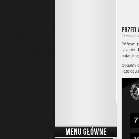
Przed 
21 września
Późnym p
sezonie. 
największ
Oficjalny 
liczb obu 
MENU GŁÓWNE