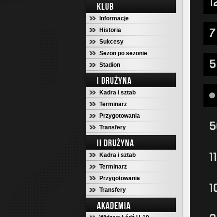
KLUB
Informacje
Historia
Sukcesy
Sezon po sezonie
Stadion
I DRUŻYNA
Kadra i sztab
Terminarz
Przygotowania
Transfery
II DRUŻYNA
Kadra i sztab
Terminarz
Przygotowania
Transfery
AKADEMIA