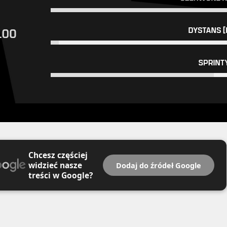
Chcesz częściej
widzieć nasze
Dodaj do źródeł Google
treści w Google?