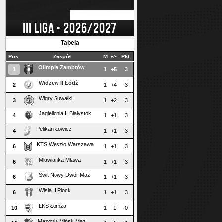
III LIGA - 2026/2027
Tabela
Pos
Zespół
M
+/-
Pkt
Olimpia Zambrów
1
1
+5
3
Widzew II Łódź
2
1
+4
3
Wigry Suwałki
3
1
+2
3
Jagiellonia II Białystok
4
1
+1
3
Pelikan Łowicz
4
1
+1
3
KTS Weszło Warszawa
6
1
+1
3
Mławianka Mława
6
1
+1
3
Świt Nowy Dwór Maz.
6
1
+1
3
Wisła II Płock
6
1
+1
3
ŁKS Łomża
10
1
-1
0
Mazovia Mińsk Maz.