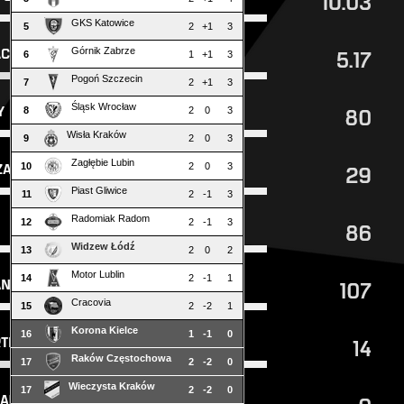
GKS Katowice
5
2
+1
3
Górnik Zabrze
6
1
+1
3
Pogoń Szczecin
7
2
+1
3
Śląsk Wrocław
8
2
0
3
Wisła Kraków
9
2
0
3
Zagłębie Lubin
10
2
0
3
Piast Gliwice
11
2
-1
3
Radomiak Radom
12
2
-1
3
Widzew Łódź
13
2
0
2
Motor Lublin
14
2
-1
1
Cracovia
15
2
-2
1
Korona Kielce
16
1
-1
0
Raków Częstochowa
17
2
-2
0
Wieczysta Kraków
17
2
-2
0