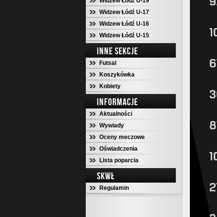
Widzew Łódź U-19
Widzew Łódź U-17
Widzew Łódź U-16
Widzew Łódź U-15
INNE SEKCJE
Futsal
Koszykówka
Kobiety
INFORMACJE
Aktualności
Wywiady
Oceny meczowe
Oświadczenia
Lista poparcia
SKWŁ
Regulamin