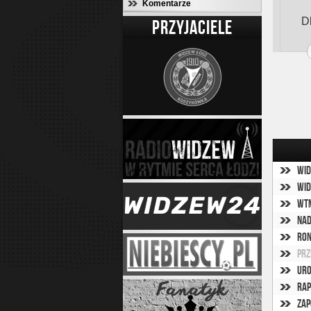
Komentarze
D
PRZYJACIELE
Wid
Wid
WTM
Nad
Ron
Prz
Uro
Rap
Zap