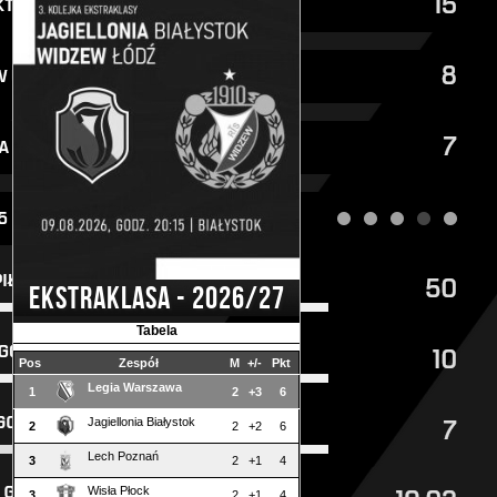
EKSTRAKLASA - 2026/27
Tabela
Pos
Zespół
M
+/-
Pkt
Legia Warszawa
1
2
+3
6
Jagiellonia Białystok
2
2
+2
6
Lech Poznań
3
2
+1
4
Wisła Płock
3
2
+1
4