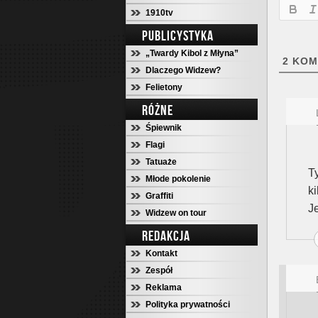
1910tv
PUBLICYSTYKA
„Twardy Kibol z Młyna”
2
KOM
Dlaczego Widzew?
Felietony
RÓŻNE
Śpiewnik
Flagi
Tatuaże
T
Młode pokolenie
k
Graffiti
Je
Widzew on tour
REDAKCJA
Kontakt
Zespół
Reklama
Polityka prywatności