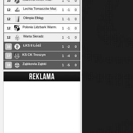
10
1
-1
0
Lechia Tomaszów Maz.
12
1
-1
0
Olimpia Elbląg
12
1
-1
0
Polonia Lidzbark Warm.
12
1
-1
0
Warta Sieradz
12
1
-1
0
ŁKS II Łódź
16
1
-2
0
KS CK Troszyn
17
1
-4
0
Ząbkovia Ząbki
18
1
-5
0
REKLAMA