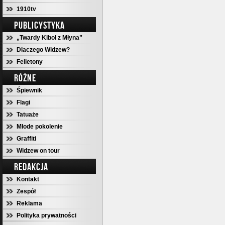
1910tv
PUBLICYSTYKA
„Twardy Kibol z Młyna”
Dlaczego Widzew?
Felietony
RÓŻNE
Śpiewnik
Flagi
Tatuaże
Młode pokolenie
Graffiti
Widzew on tour
REDAKCJA
Kontakt
Zespół
Reklama
Polityka prywatności