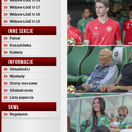
Widzew Łódź U-19
Widzew Łódź U-17
Widzew Łódź U-16
Widzew Łódź U-15
INNE SEKCJE
Futsal
Koszykówka
Kobiety
INFORMACJE
Aktualności
Wywiady
Oceny meczowe
Oświadczenia
Lista poparcia
SKWŁ
Regulamin