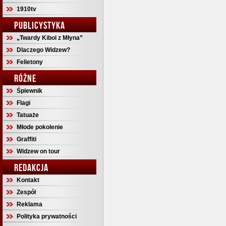
1910tv
PUBLICYSTYKA
„Twardy Kibol z Młyna”
Dlaczego Widzew?
Felietony
RÓŻNE
Śpiewnik
Flagi
Tatuaże
Młode pokolenie
Graffiti
Widzew on tour
REDAKCJA
Kontakt
Zespół
Reklama
Polityka prywatności