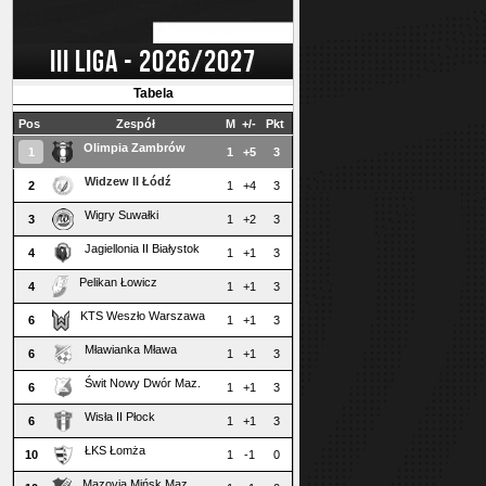
III LIGA - 2026/2027
Tabela
Pos
Zespół
M
+/-
Pkt
Olimpia Zambrów
1
1
+5
3
Widzew II Łódź
2
1
+4
3
Wigry Suwałki
3
1
+2
3
Jagiellonia II Białystok
4
1
+1
3
Pelikan Łowicz
4
1
+1
3
KTS Weszło Warszawa
6
1
+1
3
Mławianka Mława
6
1
+1
3
Świt Nowy Dwór Maz.
6
1
+1
3
Wisła II Płock
6
1
+1
3
ŁKS Łomża
10
1
-1
0
Mazovia Mińsk Maz.