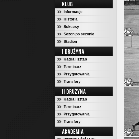
KLUB
Informacje
Historia
Sukcesy
Sezon po sezonie
Stadion
I DRUŻYNA
Kadra i sztab
Terminarz
Przygotowania
Transfery
II DRUŻYNA
Kadra i sztab
Terminarz
Przygotowania
Transfery
AKADEMIA