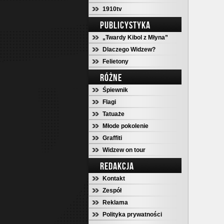
1910tv
PUBLICYSTYKA
„Twardy Kibol z Młyna”
Dlaczego Widzew?
Felietony
RÓŻNE
Śpiewnik
Flagi
Tatuaże
Młode pokolenie
Graffiti
Widzew on tour
REDAKCJA
Kontakt
Zespół
Reklama
Polityka prywatności