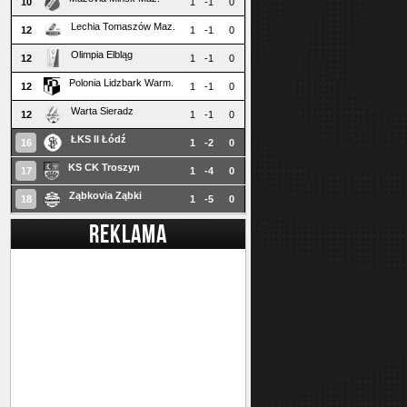
10
1
-1
0
Lechia Tomaszów Maz.
12
1
-1
0
Olimpia Elbląg
12
1
-1
0
Polonia Lidzbark Warm.
12
1
-1
0
Warta Sieradz
12
1
-1
0
ŁKS II Łódź
16
1
-2
0
KS CK Troszyn
17
1
-4
0
Ząbkovia Ząbki
18
1
-5
0
REKLAMA