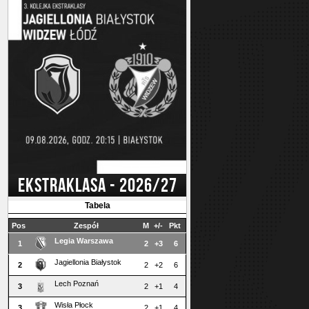
EKSTRAKLASA - 2026/27
Tabela
Pos
Zespół
M
+/-
Pkt
Legia Warszawa
1
2
+3
6
Jagiellonia Białystok
2
2
+2
6
Lech Poznań
3
2
+1
4
Wisła Płock
3
2
+1
4