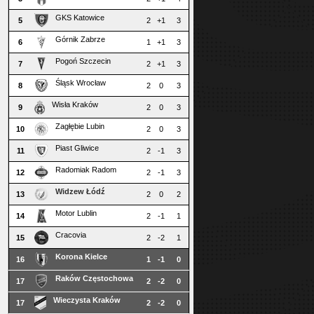
GKS Katowice
5
2
+1
3
Górnik Zabrze
6
1
+1
3
Pogoń Szczecin
7
2
+1
3
Śląsk Wrocław
8
2
0
3
Wisła Kraków
9
2
0
3
Zagłębie Lubin
10
2
0
3
Piast Gliwice
11
2
-1
3
Radomiak Radom
12
2
-1
3
Widzew Łódź
13
2
0
2
Motor Lublin
14
2
-1
1
Cracovia
15
2
-2
1
Korona Kielce
16
1
-1
0
Raków Częstochowa
17
2
-2
0
Wieczysta Kraków
17
2
-2
0