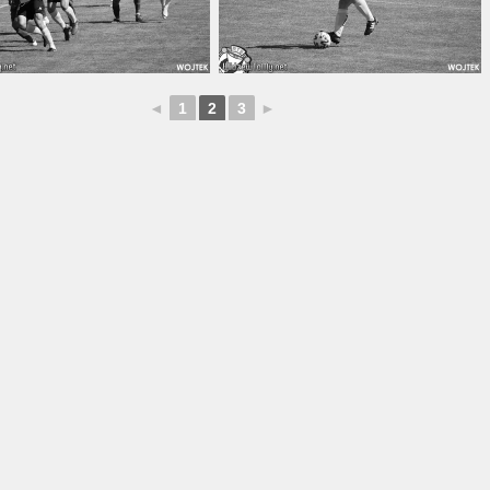
◄
1
2
3
►