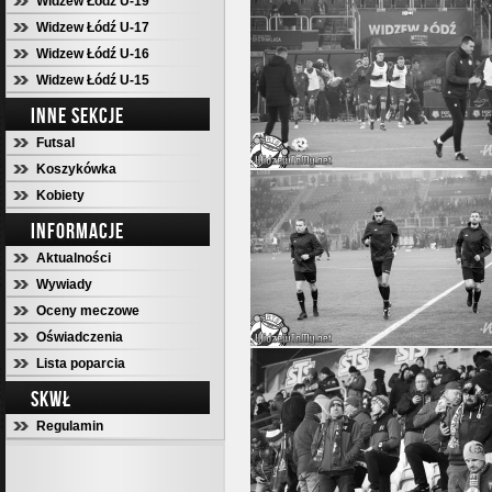
Widzew Łódź U-19
Widzew Łódź U-17
Widzew Łódź U-16
Widzew Łódź U-15
INNE SEKCJE
Futsal
Koszykówka
Kobiety
INFORMACJE
Aktualności
Wywiady
Oceny meczowe
Oświadczenia
Lista poparcia
SKWŁ
Regulamin