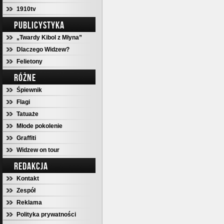
1910tv
PUBLICYSTYKA
„Twardy Kibol z Młyna”
Dlaczego Widzew?
Felietony
RÓŻNE
Śpiewnik
Flagi
Tatuaże
Młode pokolenie
Graffiti
Widzew on tour
REDAKCJA
Kontakt
Zespół
Reklama
Polityka prywatności