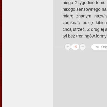
niego 2 tygodnie temu ,
nikogo sensownego na c
miarę znanym nazwis
zamknąć buzię kibic
chcą utrzeć. Z drugiej 
tył beż treningów,formy 
-4
Odp