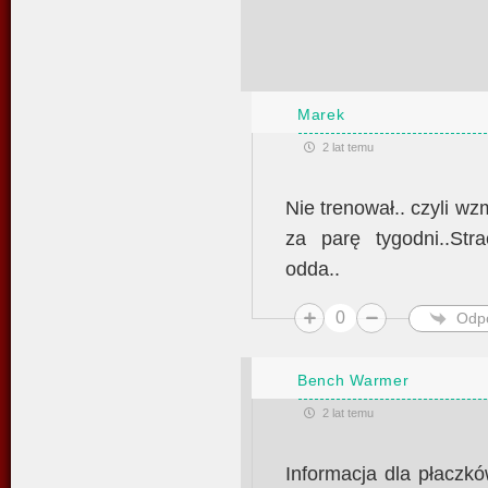
Marek
2 lat temu
Nie trenował.. czyli w
za parę tygodni..St
odda..
0
Odp
Bench Warmer
2 lat temu
Informacja dla płaczkó