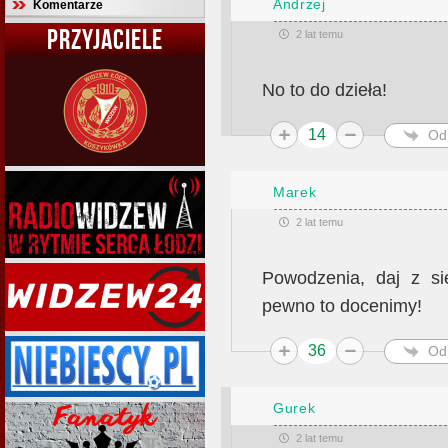
Andrzej
Komentarze
PRZYJACIELE
2 lat temu
No to do dzieła!
14
Od
Marek
2 lat temu
Powodzenia, daj z si
pewno to docenimy!
36
Od
Gurek
2 lat temu