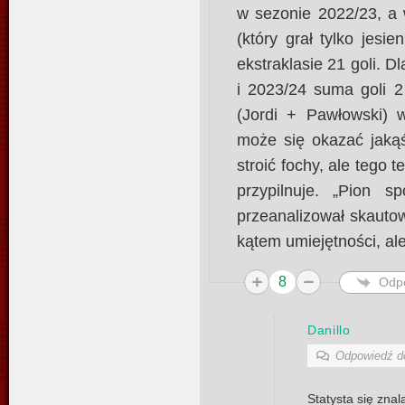
w sezonie 2022/23, a 
(który grał tylko jesie
ekstraklasie 21 goli. 
i 2023/24 suma goli 2
(Jordi + Pawłowski) 
może się okazać jakąś
stroić fochy, ale tego 
przypilnuje. „Pion sp
przeanalizował skauto
kątem umiejętności, al
8
Odp
Danillo
Odpowiedź 
Statysta się znal