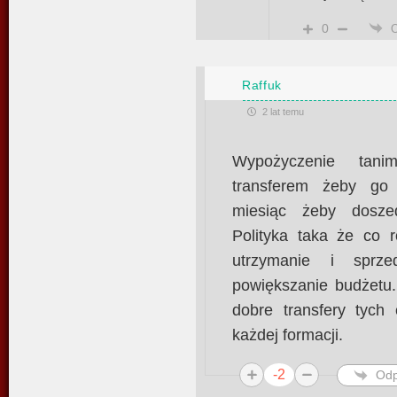
0
Raffuk
2 lat temu
Wypożyczenie tan
transferem żeby go
miesiąc żeby dosze
Polityka taka że co 
utrzymanie i sprz
powiększanie budżetu.
dobre transfery tych
każdej formacji.
-2
Odp