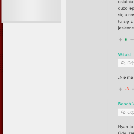
ostatnio
dużo le
się u na
tu się 
jesienne
6
Witold
Odp
„Nie ma i
-3
Bench 
Odp
Ryan to
Gdy za