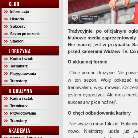
KLUB
Informacje
Historia
Sukcesy
Tradycyjnie, po oficjalnym og
Sezon po sezonie
klubowe media zaprezentowały 
Stadion
Nie inaczej jest w przypadku Sa
I DRUŻYNA
przed kamerami Widzew TV. Co 
Kadra i sztab
O aktualnej formie
Terminarz
„Chcę pomóc drużynie. Nie powie
Przygotowania
w ten sezon. Wolę pokazać to
Transfery
trenowałem, więc mówiąc szczerz
II DRUŻYNA
jestem dyspozycji. Ale moja ment
Kadra i sztab
sukcesu w piłce nożnej”.
Terminarz
O chęci odbudowania kariery
Przygotowania
Transfery
„Nie wyszło mi w Tuluzie, Holandii
AKADEMIA
nowo. Niektórzy ludzie już w