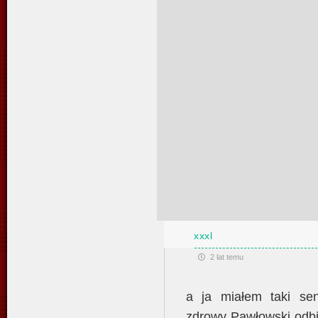
xxxl
2 lat temu
a ja miałem taki sen
zdrowy Pawłowski odbi