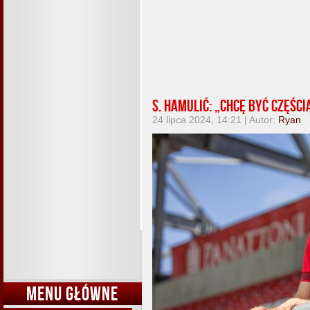
S. Hamulić: „Chcę być części
24 lipca 2024, 14:21 | Autor:
Ryan
MENU GŁÓWNE