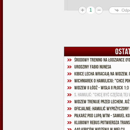
1
Odp
OSTA
Środowy trening na Łodziance (fo
Urodziny Fabio Nunesa
Kibice Lecha wracają na Widzew. 
Wichniarek o Hamuliciu: "Chce p
Widzew II Łódź - Wisła II Płock 1:3 
S. Hamulić: "Chcę być częścią tej 
Widzew trenuje przed Lechem. Już
Oficjalnie: Hamulić wypożyczony
Piłkarz pod lupą WTM - Samuel K
Klubowy rebus potwierdza trans
440 kibiców Widzewa w Mielcu