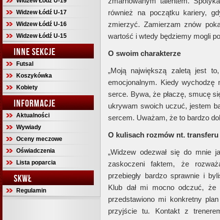
zmarnowanym talentem. Spotyka
Widzew Łódź U-19
również na początku kariery, gd
Widzew Łódź U-17
zmierzyć. Zamierzam znów poka
Widzew Łódź U-16
wartość i wtedy będziemy mogli p
Widzew Łódź U-15
INNE SEKCJE
O swoim charakterze
Futsal
„Moją największą zaletą jest 
Koszykówka
emocjonalnym. Kiedy wychodzę n
Kobiety
serce. Bywa, że płaczę, smucę się
INFORMACJE
ukrywam swoich uczuć, jestem b
Aktualności
sercem. Uważam, że to bardzo dob
Wywiady
O kulisach rozmów nt. transferu
Oceny meczowe
Oświadczenia
„Widzew odezwał się do mnie jak
Lista poparcia
zaskoczeni faktem, że rozwa
przebiegły bardzo sprawnie i by
SKWŁ
Klub dał mi mocno odczuć, że 
Regulamin
przedstawiono mi konkretny pla
przyjście tu. Kontakt z trener