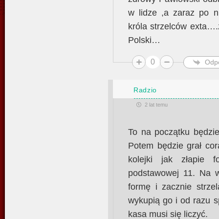
w lidze ,a zaraz po 
króla strzelców exta….
Polski…
0
Odp
Radzio
2 lat temu
To na początku będzi
Potem będzie grał cor
kolejki jak złapie 
podstawowej 11. Na w
formę i zacznie strze
wykupią go i od razu 
kasa musi się liczyć.