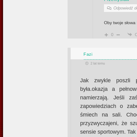
Odpowiedź 
Oby twoje słowa 
0
Fazi
2 lat temu
Jak zwykle poszli 
była.okazja a pełnow
namierzają. Jeśli z
zapowiedziach o zabe
śmiech na sali. Cho
przyzwyczajeni, że sz
sensie sportowym. Tak