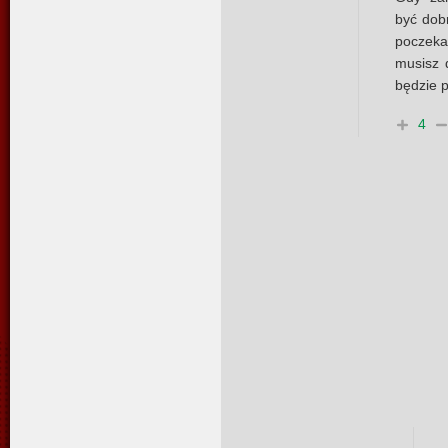
być dobr
poczeka
musisz d
będzie 
4