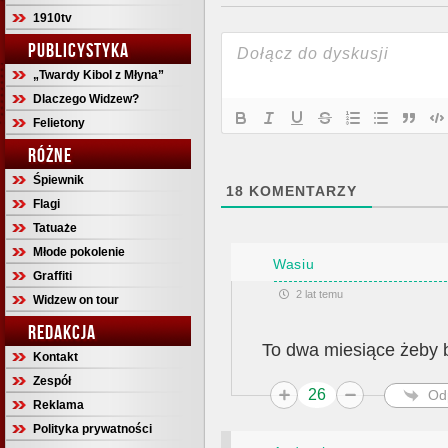
1910tv
PUBLICYSTYKA
„Twardy Kibol z Młyna”
Dlaczego Widzew?
Felietony
RÓŻNE
Śpiewnik
18
KOMENTARZY
Flagi
Tatuaże
Młode pokolenie
Wasiu
Graffiti
2 lat temu
Widzew on tour
REDAKCJA
To dwa miesiące żeby b
Kontakt
Zespół
26
Od
Reklama
Polityka prywatności