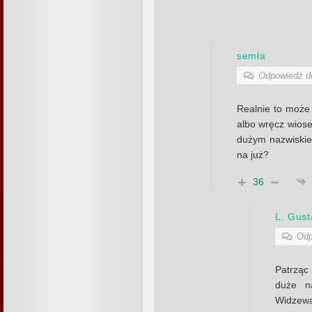
semła
Odpowiedź 
Realnie to może
albo wręcz wiose
dużym nazwiskie
na już?
36
L. Gus
Odp
Patrząc 
duże n
Widzew