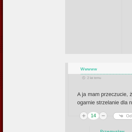
Wwwww
2 lat temu
A ja mam przeczucie, ż
ogarnie strzelanie dla 
14
Od
Przemysław