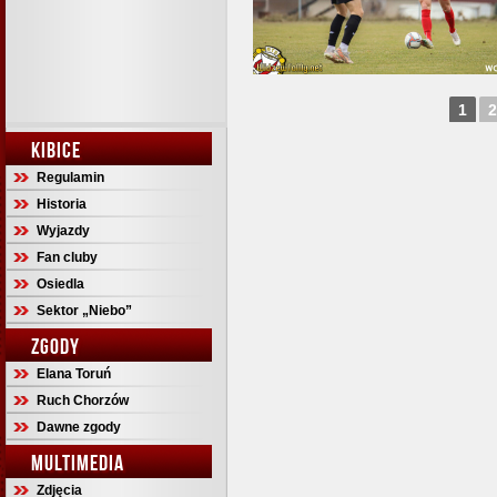
1
2
KIBICE
Regulamin
Historia
Wyjazdy
Fan cluby
Osiedla
Sektor „Niebo”
ZGODY
Elana Toruń
Ruch Chorzów
Dawne zgody
MULTIMEDIA
Zdjęcia