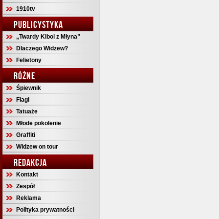
1910tv
PUBLICYSTYKA
„Twardy Kibol z Młyna”
Dlaczego Widzew?
Felietony
RÓŻNE
Śpiewnik
Flagi
Tatuaże
Młode pokolenie
Graffiti
Widzew on tour
REDAKCJA
Kontakt
Zespół
Reklama
Polityka prywatności