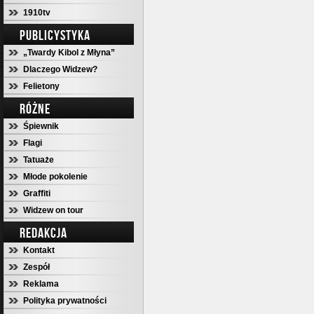
1910tv
PUBLICYSTYKA
„Twardy Kibol z Młyna”
Dlaczego Widzew?
Felietony
RÓŻNE
Śpiewnik
Flagi
Tatuaże
Młode pokolenie
Graffiti
Widzew on tour
REDAKCJA
Kontakt
Zespół
Reklama
Polityka prywatności