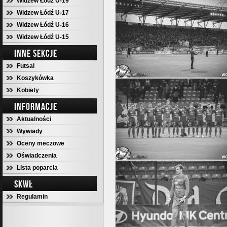
Widzew Łódź U-19
Widzew Łódź U-17
Widzew Łódź U-16
Widzew Łódź U-15
INNE SEKCJE
Futsal
Koszykówka
Kobiety
INFORMACJE
Aktualności
Wywiady
Oceny meczowe
Oświadczenia
Lista poparcia
SKWŁ
Regulamin