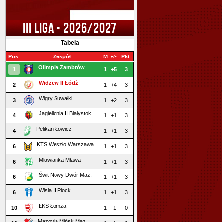
III LIGA - 2026/2027
Tabela
Pos
Zespół
M
+/-
Pkt
Olimpia Zambrów
1
1
+5
3
Widzew II Łódź
2
1
+4
3
Wigry Suwałki
3
1
+2
3
Jagiellonia II Białystok
4
1
+1
3
Pelikan Łowicz
4
1
+1
3
KTS Weszło Warszawa
6
1
+1
3
Mławianka Mława
6
1
+1
3
Świt Nowy Dwór Maz.
6
1
+1
3
Wisła II Płock
6
1
+1
3
ŁKS Łomża
10
1
-1
0
Mazovia Mińsk Maz.