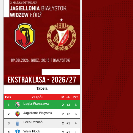
EKSTRAKLASA - 2026/27
Tabela
Pos
Zespół
M
+/-
Pkt
Legia Warszawa
1
2
+3
6
Jagiellonia Białystok
2
2
+2
6
Lech Poznań
3
2
+1
4
Wisła Płock
3
2
+1
4