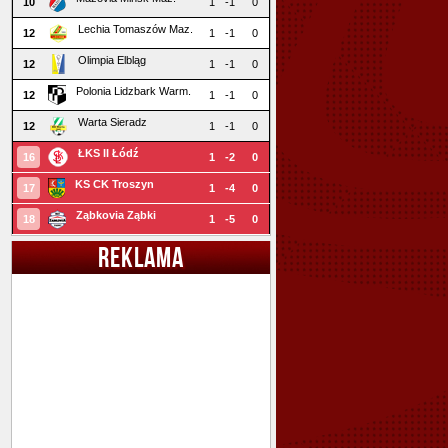
10
1
-1
0
Lechia Tomaszów Maz.
12
1
-1
0
Olimpia Elbląg
12
1
-1
0
Polonia Lidzbark Warm.
12
1
-1
0
Warta Sieradz
12
1
-1
0
ŁKS II Łódź
16
1
-2
0
KS CK Troszyn
17
1
-4
0
Ząbkovia Ząbki
18
1
-5
0
REKLAMA