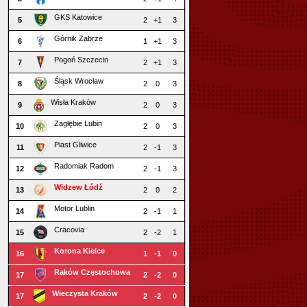
GKS Katowice
5
2
+1
3
Górnik Zabrze
6
1
+1
3
Pogoń Szczecin
7
2
+1
3
Śląsk Wrocław
8
2
0
3
Wisła Kraków
9
2
0
3
Zagłębie Lubin
10
2
0
3
Piast Gliwice
11
2
-1
3
Radomiak Radom
12
2
-1
3
Widzew Łódź
13
2
0
2
Motor Lublin
14
2
-1
1
Cracovia
15
2
-2
1
Korona Kielce
16
1
-1
0
Raków Częstochowa
17
2
-2
0
Wieczysta Kraków
17
2
-2
0