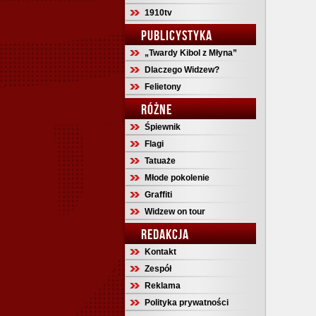
1910tv
PUBLICYSTYKA
„Twardy Kibol z Młyna”
Dlaczego Widzew?
Felietony
RÓŻNE
Śpiewnik
Flagi
Tatuaże
Młode pokolenie
Graffiti
Widzew on tour
REDAKCJA
Kontakt
Zespół
Reklama
Polityka prywatności