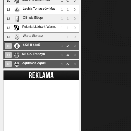
10
1
-1
0
Lechia Tomaszów Maz.
12
1
-1
0
Olimpia Elbląg
12
1
-1
0
Polonia Lidzbark Warm.
12
1
-1
0
Warta Sieradz
12
1
-1
0
ŁKS II Łódź
16
1
-2
0
KS CK Troszyn
17
1
-4
0
Ząbkovia Ząbki
18
1
-5
0
REKLAMA