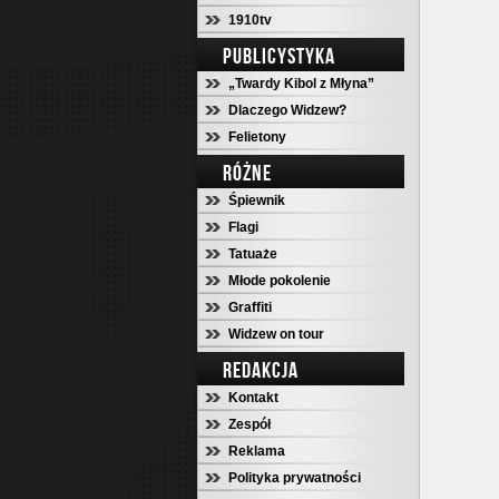
1910tv
PUBLICYSTYKA
„Twardy Kibol z Młyna”
Dlaczego Widzew?
Felietony
RÓŻNE
Śpiewnik
Flagi
Tatuaże
Młode pokolenie
Graffiti
Widzew on tour
REDAKCJA
Kontakt
Zespół
Reklama
Polityka prywatności