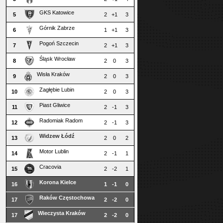
GKS Katowice
5
2
+1
3
Górnik Zabrze
6
1
+1
3
Pogoń Szczecin
7
2
+1
3
Śląsk Wrocław
8
2
0
3
Wisła Kraków
9
2
0
3
Zagłębie Lubin
10
2
0
3
Piast Gliwice
11
2
-1
3
Radomiak Radom
12
2
-1
3
Widzew Łódź
13
2
0
2
Motor Lublin
14
2
-1
1
Cracovia
15
2
-2
1
Korona Kielce
16
1
-1
0
Raków Częstochowa
17
2
-2
0
Wieczysta Kraków
17
2
-2
0