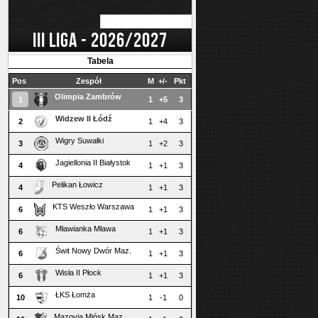
III LIGA - 2026/2027
Tabela
Pos
Zespół
M
+/-
Pkt
Olimpia Zambrów
1
1
+5
3
Widzew II Łódź
2
1
+4
3
Wigry Suwałki
3
1
+2
3
Jagiellonia II Białystok
4
1
+1
3
Pelikan Łowicz
4
1
+1
3
KTS Weszło Warszawa
6
1
+1
3
Mławianka Mława
6
1
+1
3
Świt Nowy Dwór Maz.
6
1
+1
3
Wisła II Płock
6
1
+1
3
ŁKS Łomża
10
1
-1
0
Mazovia Mińsk Maz.