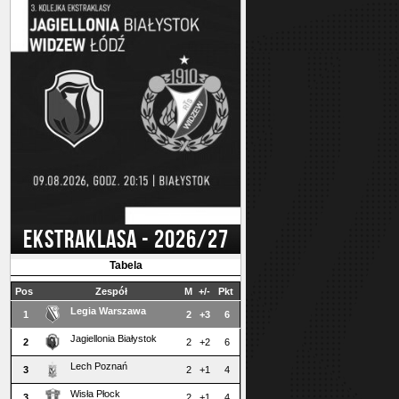
EKSTRAKLASA - 2026/27
Tabela
Pos
Zespół
M
+/-
Pkt
Legia Warszawa
1
2
+3
6
Jagiellonia Białystok
2
2
+2
6
Lech Poznań
3
2
+1
4
Wisła Płock
3
2
+1
4