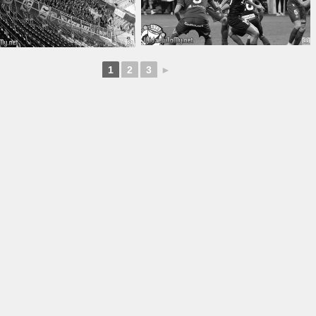
1
2
3
►