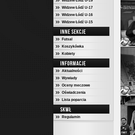
Widzew Łódź U-19
Widzew Łódź U-17
Widzew Łódź U-16
Widzew Łódź U-15
INNE SEKCJE
Futsal
Koszykówka
Kobiety
INFORMACJE
Aktualności
Wywiady
Oceny meczowe
Oświadczenia
Lista poparcia
SKWŁ
Regulamin