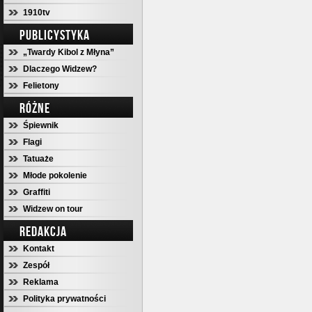
1910tv
PUBLICYSTYKA
„Twardy Kibol z Młyna”
Dlaczego Widzew?
Felietony
RÓŻNE
Śpiewnik
Flagi
Tatuaże
Młode pokolenie
Graffiti
Widzew on tour
REDAKCJA
Kontakt
Zespół
Reklama
Polityka prywatności