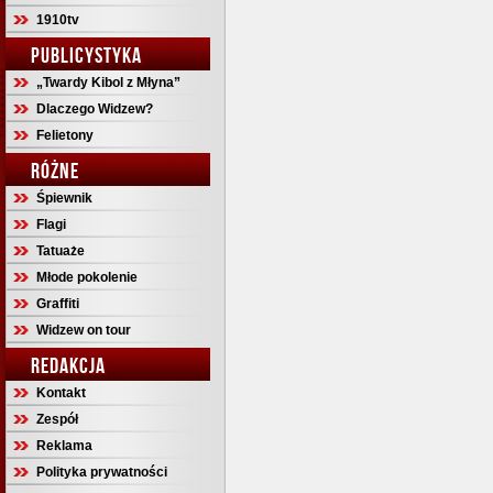
1910tv
PUBLICYSTYKA
„Twardy Kibol z Młyna”
Dlaczego Widzew?
Felietony
RÓŻNE
Śpiewnik
Flagi
Tatuaże
Młode pokolenie
Graffiti
Widzew on tour
REDAKCJA
Kontakt
Zespół
Reklama
Polityka prywatności