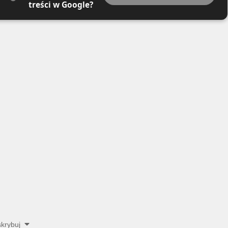
treści w Google?
krybuj