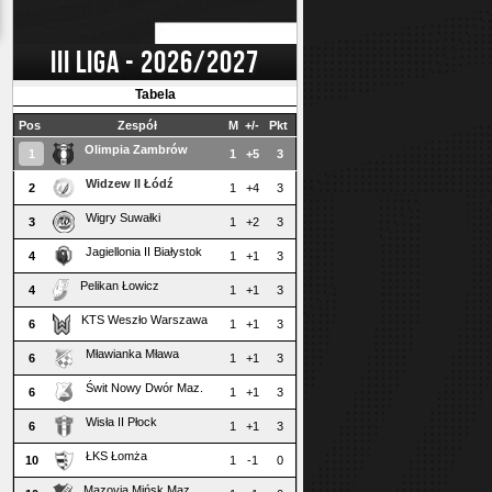
III LIGA - 2026/2027
Tabela
Pos
Zespół
M
+/-
Pkt
Olimpia Zambrów
1
1
+5
3
Widzew II Łódź
2
1
+4
3
Wigry Suwałki
3
1
+2
3
Jagiellonia II Białystok
4
1
+1
3
Pelikan Łowicz
4
1
+1
3
KTS Weszło Warszawa
6
1
+1
3
Mławianka Mława
6
1
+1
3
Świt Nowy Dwór Maz.
6
1
+1
3
Wisła II Płock
6
1
+1
3
ŁKS Łomża
10
1
-1
0
Mazovia Mińsk Maz.