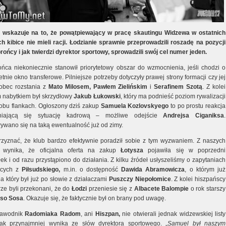
 wskazuje na to, że powątpiewający w pracę skautingu Widzewa w ostatnich
h kibice nie mieli racji. Łodzianie sprawnie przeprowadzili roszadę na pozycji
rońcy i jak twierdzi dyrektor sportowy, sprowadzili swój cel numer jeden.
ńca niekoniecznie stanowił priorytetowy obszar do wzmocnienia, jeśli chodzi o
etnie okno transferowe. Pilniejsze potrzeby dotyczyły prawej strony formacji czy jej
obec rozstania z
Mato Milosem, Pawłem Zielińskim
i
Serafinem Szotą
. Z kolei
 nabytkiem był skrzydłowy
Jakub Łukowski
, który ma podnieść poziom rywalizacji
obu flankach. Ogłoszony dziś zakup
Samuela Kozlovskyego
to po prostu reakcja
niającą się sytuację kadrową – możliwe odejście
Andrejsa Ciganiksa
.
ywano się na taką ewentualność już od zimy.
przyznać, że klub bardzo efektywnie poradził sobie z tym wyzwaniem. Z naszych
ji wynika, że oficjalna oferta na zakup
Łotysza
pojawiła się w poprzedni
ek i od razu przystąpiono do działania. Z kilku źródeł usłyszeliśmy o zapytaniach
ących z
Piłsudskiego,
m.in. o dostępność
Dawida Abramowicza
, o którym już
 a który był już po słowie z działaczami
Puszczy Niepołomice
. Z kolei hiszpańscy
rze byli przekonani, że do
Łodzi
przeniesie się z
Albacete Balompie
o rok starszy
nso Sosa
. Okazuje się, że faktycznie był on brany pod uwagę.
zawodnik
Radomiaka Radom
, ani
Hiszpan,
nie otwierali jednak widzewskiej listy
ak przynajmniej wynika ze słów dyrektora sportowego. „
Samuel był naszym