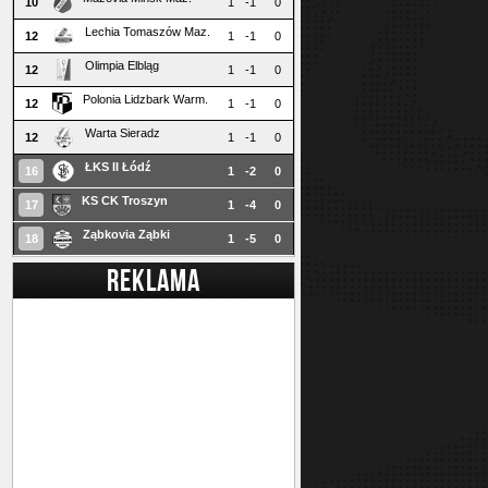
10
1
-1
0
Lechia Tomaszów Maz.
12
1
-1
0
Olimpia Elbląg
12
1
-1
0
Polonia Lidzbark Warm.
12
1
-1
0
Warta Sieradz
12
1
-1
0
ŁKS II Łódź
16
1
-2
0
KS CK Troszyn
17
1
-4
0
Ząbkovia Ząbki
18
1
-5
0
REKLAMA