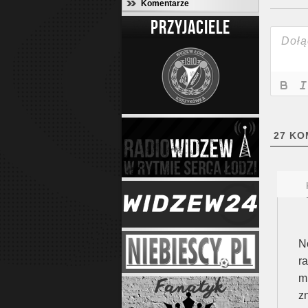
Komentarze
PRZYJACIELE
27
KO
N
r
m
z