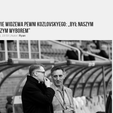
ie Widzewa pewni Kozlovskyego: „Był naszym
szym wyborem”
4, 19:59 | Autor:
Ryan