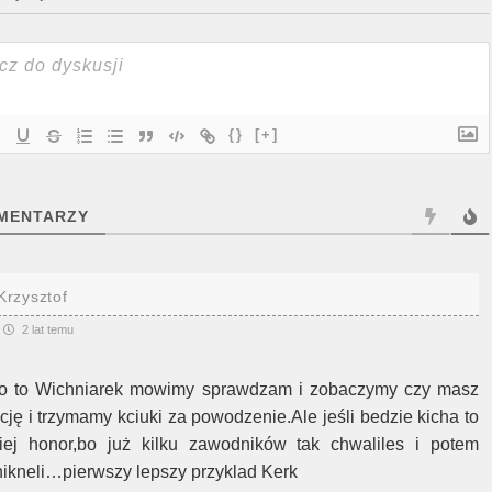
{}
[+]
MENTARZY
Krzysztof
2 lat temu
o to Wichniarek mowimy sprawdzam i zobaczymy czy masz
ację i trzymamy kciuki za powodzenie.Ale jeśli bedzie kicha to
iej honor,bo już kilku zawodników tak chwaliles i potem
nikneli…pierwszy lepszy przyklad Kerk