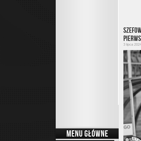
Szefow
pierw
3 lipca 202
MENU GŁÓWNE