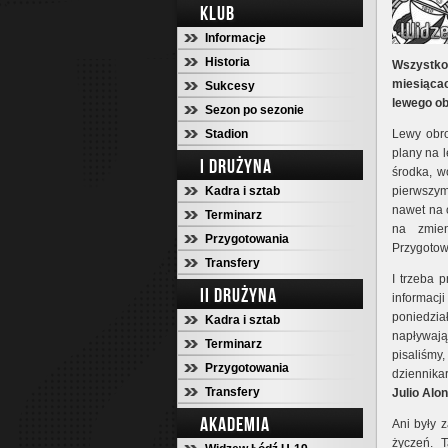
KLUB
Informacje
Historia
Wszystko
miesiącac
Sukcesy
lewego ob
Sezon po sezonie
Stadion
Lewy obro
plany na l
I DRUŻYNA
środka, w
Kadra i sztab
pierwszym
nawet na 
Terminarz
na zmie
Przygotowania
Przygotow
Transfery
I trzeba 
II DRUŻYNA
informac
poniedział
Kadra i sztab
napływaj
Terminarz
pisaliśmy,
Przygotowania
dziennika
Transfery
Julio Alo
AKADEMIA
Ani były 
życzeń. T