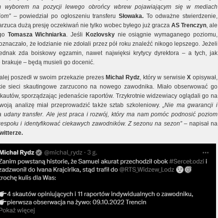
m wyborem na pozycji lewego obrońcy wbrew pojawiającym się w mediach
iom”
– powiedział po ogłoszeniu transferu
Słowaka.
To odważne stwierdzenie,
rzuca dużą presję oczekiwań nie tylko wobec byłego już gracza
AS Trenczyn
, ale
ego
Tomasza Wichniarka
. Jeśli
Kozlovsky
nie osiągnie wymaganego poziomu,
oznaczało, że łodzianie nie zdołali przez pół roku znaleźć nikogo lepszego. Jeżeli
ednak zda boiskowy egzamin, nawet najwięksi krytycy dyrektora – a tych, jak
 brakuje – będą musieli go docenić.
alej poszedł w swoim przekazie prezes
Michał Rydz
, który w serwisie
X
opisywał,
kie sieci skautingowe zarzucono na nowego zawodnika. Miało obserwować go
skautów, sporządzając jedenaście raportów. Trzykrotnie widzewiacy oglądali go na
woją analizę miał przeprowadzić także sztab szkoleniowy.
„
Nie ma gwarancji i
a udany transfer. Ale jest praca i rozwój, który ma nam pomóc podnosić poziom
espołu i identyfikować ciekawych zawodników.
Z sezonu na sezon”
– napisał na
witterze.