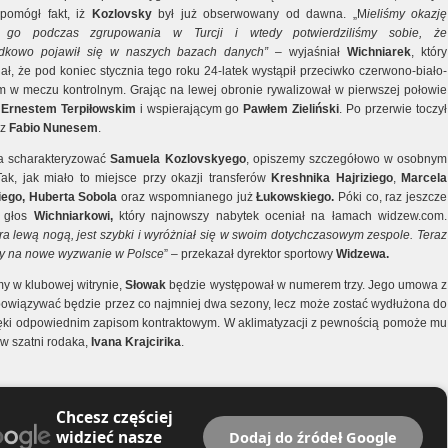
pomógł fakt, iż
Kozlovsky
był już obserwowany od dawna. „M
ieliśmy okazję
 go podczas zgrupowania w Turcji i wtedy potwierdziliśmy sobie, że
adkowo pojawił się w naszych bazach danych”
– wyjaśniał
Wichniarek
, który
ał, że pod koniec stycznia tego roku 24-latek wystąpił przeciwko czerwono-biało-
 w meczu kontrolnym. Grając na lewej obronie rywalizował w pierwszej połowie
z
Ernestem Terpiłowskim
i wspierającym go
Pawłem Zieliński
. Po przerwie toczył
 z
Fabio Nunesem
.
a scharakteryzować
Samuela Kozlovskyego
, opiszemy szczegółowo w osobnym
 Tak, jak miało to miejsce przy okazji transferów
Kreshnika Hajriziego
,
Marcela
ego, Huberta Sobola
oraz wspomnianego już
Łukowskiego.
Póki co, raz jeszcze
 głos
Wichniarkowi,
który najnowszy nabytek oceniał na łamach widzew.com.
a lewą nogą, jest szybki i wyróżniał się w swoim dotychczasowym zespole. Teraz
wy na nowe wyzwanie w Polsce
” – przekazał dyrektor sportowy
Widzewa.
my w klubowej witrynie,
Słowak
będzie występował w numerem trzy. Jego umowa z
owiązywać będzie przez co najmniej dwa sezony, lecz może zostać wydłużona do
ięki odpowiednim zapisom kontraktowym. W aklimatyzacji z pewnością pomoże mu
w szatni rodaka,
Ivana Krajcirika
.
Chcesz częściej
widzieć nasze
Dodaj do źródeł Google