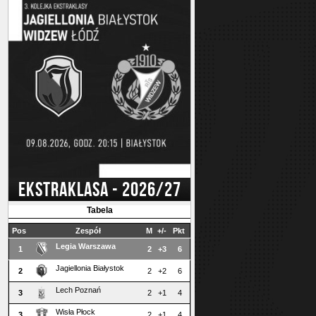
EKSTRAKLASA - 2026/27
Tabela
Pos
Zespół
M
+/-
Pkt
Legia Warszawa
1
2
+3
6
Jagiellonia Białystok
2
2
+2
6
Lech Poznań
3
2
+1
4
Wisła Płock
3
2
+1
4