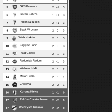
GKS Katowice
5
2
+1
3
Górnik Zabrze
6
1
+1
3
Pogoń Szczecin
7
2
+1
3
Śląsk Wrocław
8
2
0
3
Wisła Kraków
9
2
0
3
Zagłębie Lubin
10
2
0
3
Piast Gliwice
11
2
-1
3
Radomiak Radom
12
2
-1
3
Widzew Łódź
13
2
0
2
Motor Lublin
14
2
-1
1
Cracovia
15
2
-2
1
Korona Kielce
16
1
-1
0
Raków Częstochowa
17
2
-2
0
Wieczysta Kraków
17
2
-2
0