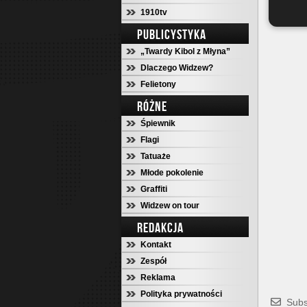
1910tv
PUBLICYSTYKA
„Twardy Kibol z Młyna”
Dlaczego Widzew?
Felietony
RÓŻNE
Śpiewnik
Flagi
Tatuaże
Młode pokolenie
Graffiti
Widzew on tour
REDAKCJA
Kontakt
Zespół
Reklama
Polityka prywatności
Subs