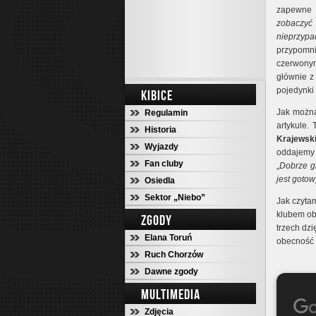
zapewne 
zobaczyć
nieprzyp
przypomni
czerwonym
głównie 
pojedynki
KIBICE
Jak możn
Regulamin
artykule.
Historia
Krajewski
Wyjazdy
oddajemy
Fan cluby
„
Dobrze gr
jest goto
Osiedla
Sektor „Niebo”
Jak czyta
klubem ob
ZGODY
trzech dz
Elana Toruń
obecność 
Ruch Chorzów
Dawne zgody
MULTIMEDIA
Zdjęcia