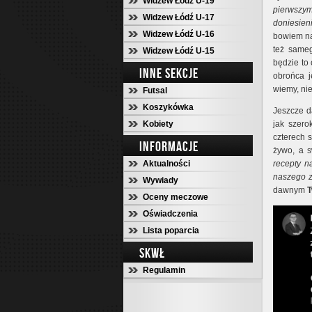
Widzew Łódź U-19
pierwszy
Widzew Łódź U-17
doniesien
Widzew Łódź U-16
bowiem na
też sam
Widzew Łódź U-15
będzie to 
INNE SEKCJE
obrońca j
wiemy, nie
Futsal
Koszykówka
Jeszcze d
Kobiety
jak szero
czterech 
INFORMACJE
żywo, a s
Aktualności
recepty n
naszego z
Wywiady
dawnym
T
Oceny meczowe
Oświadczenia
Lista poparcia
SKWŁ
Regulamin