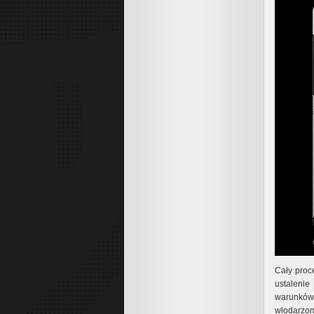
Cały proc
ustalenie
warunków 
włodarz