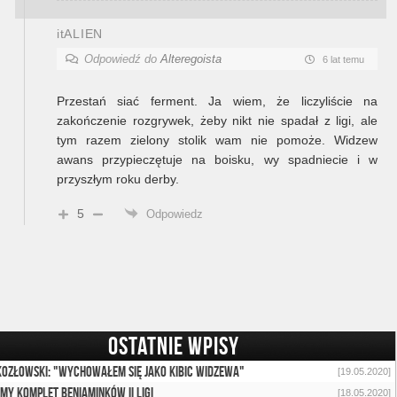
itALIEN
Odpowiedź do
Alteregoista
6 lat temu
Przestań siać ferment. Ja wiem, że liczyliście na
zakończenie rozgrywek, żeby nikt nie spadał z ligi, ale
tym razem zielony stolik wam nie pomoże. Widzew
awans przypieczętuje na boisku, wy spadniecie i w
przyszłym roku derby.
5
Odpowiedz
OSTATNIE WPISY
Kozłowski: "Wychowałem się jako kibic Widzewa"
[19.05.2020]
my komplet beniaminków II ligi
[18.05.2020]