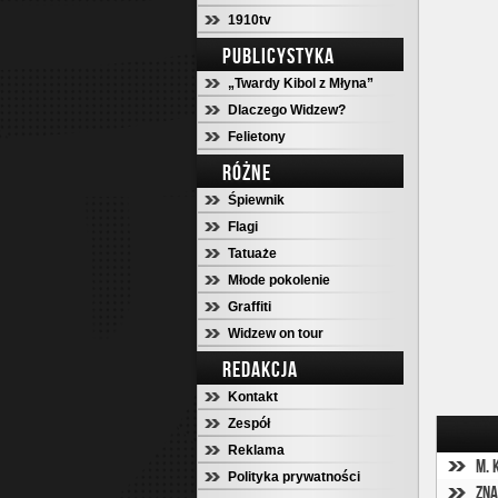
1910tv
PUBLICYSTYKA
„Twardy Kibol z Młyna”
Dlaczego Widzew?
Felietony
RÓŻNE
Śpiewnik
Flagi
Tatuaże
Młode pokolenie
Graffiti
Widzew on tour
REDAKCJA
Kontakt
Zespół
Reklama
M. 
Polityka prywatności
Zna