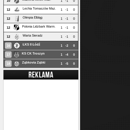
10
1
-1
0
Lechia Tomaszów Maz.
12
1
-1
0
Olimpia Elbląg
12
1
-1
0
Polonia Lidzbark Warm.
12
1
-1
0
Warta Sieradz
12
1
-1
0
ŁKS II Łódź
16
1
-2
0
KS CK Troszyn
17
1
-4
0
Ząbkovia Ząbki
18
1
-5
0
REKLAMA