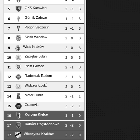
GKS Katowice
5
2
+1
3
Górnik Zabrze
6
1
+1
3
Pogoń Szczecin
7
2
+1
3
Śląsk Wrocław
8
2
0
3
Wisła Kraków
9
2
0
3
Zagłębie Lubin
10
2
0
3
Piast Gliwice
11
2
-1
3
Radomiak Radom
12
2
-1
3
Widzew Łódź
13
2
0
2
Motor Lublin
14
2
-1
1
Cracovia
15
2
-2
1
Korona Kielce
16
1
-1
0
Raków Częstochowa
17
2
-2
0
Wieczysta Kraków
17
2
-2
0