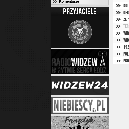
Komentarze
Kol
PRZYJACIELE
Ofi
Ze 
Ter
Wid
Wid
192
Pol
Pro