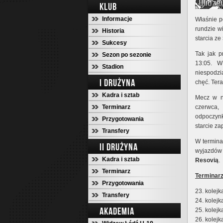
KLUB
Informacje
Właśnie p
rundzie w
Historia
starcia ze
Sukcesy
Tak jak p
Sezon po sezonie
13:05. W
Stadion
niespodzi
I DRUŻYNA
chęć. Tera
Kadra i sztab
Mecz w ni
Terminarz
czerwca,
odpoczynk
Przygotowania
starcie za
Transfery
W termina
II DRUŻYNA
wyjazdó
Kadra i sztab
Resovią
.
Terminarz
Terminar
Przygotowania
23. kolejk
Transfery
24. kolej
AKADEMIA
25. kolejk
26. kolej