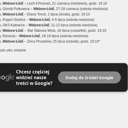
a,
Widzew Łódź
– Lech II Poznań, 21 czerwca (niedziela), godz. 19:10
a, Górnik Polkowice –
Widzew Łódź
, 27-28 czerwca (sobota-niedziela)
a,
Widzew Łódź
– Elana Toruń, 1 lipca (środa), godz. 19:10
ka, Pogoń Siedlce –
Widzew Łódź
, 4-5 lipca (sobota-niedziela)
ka, GKS Katowice –
Widzew Łódź
, 11-12 lipca (sobota-niedziela)
a,
Widzew Łódź
– Stal Stalowa Wola, 16 lipca (czwartek), godz. 19:10
a, Resovia –
Widzew Łódź
, 18-19 lipca (sobota-niedziela)
a,
Widzew Łódź
– Znicz Pruszków, 25 lipca (sobota), godz. 19:10*
może ulec zmianie
Chcesz częściej
widzieć nasze
Dodaj do źródeł Google
treści w Google?