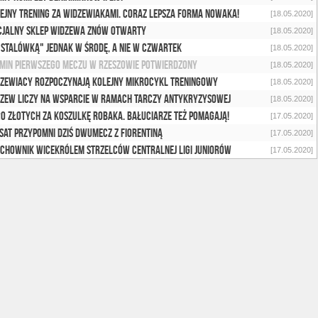
ejny trening za widzewiakami. Coraz lepsza forma Nowaka!
[18.05.2020]
cjalny sklep Widzewa znów otwarty
[18.05.2020]
"Stalówką" jednak w środę, a nie w czwartek
[18.05.2020]
min pierwszego meczu w Rzeszowie potwierdzony
[18.05.2020]
zewiacy rozpoczynają kolejny mikrocykl treningowy
[18.05.2020]
zew liczy na wsparcie w ramach tarczy antykryzysowej
[18.05.2020]
0 złotych za koszulkę Robaka. Bałuciarze też pomagają!
[17.05.2020]
sat przypomni dziś dwumecz z Fiorentiną
[17.05.2020]
chownik wicekrólem strzelców Centralnej Ligi Juniorów
[17.05.2020]