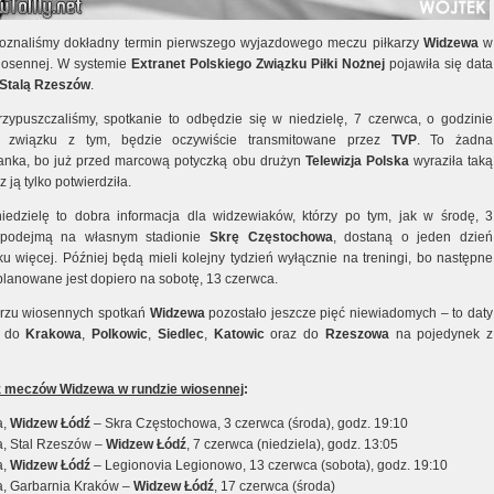
oznaliśmy dokładny termin pierwszego wyjazdowego meczu piłkarzy
Widzewa
w
iosennej. W systemie
Extranet Polskiego Związku Piłki Nożnej
pojawiła się data
Stalą Rzeszów
.
rzypuszczaliśmy, spotkanie to odbędzie się w niedzielę, 7 czerwca, o godzinie
 związku z tym, będzie oczywiście transmitowane przez
TVP
. To żadna
anka, bo już przed marcową potyczką obu drużyn
Telewizja Polska
wyraziła taką
z ją tylko potwierdziła.
edzielę to dobra informacja dla widzewiaków, którzy po tym, jak w środę, 3
 podejmą na własnym stadionie
Skrę Częstochowa
, dostaną o jeden dzień
u więcej. Później będą mieli kolejny tydzień wyłącznie na treningi, bo następne
planowane jest dopiero na sobotę, 13 czerwca.
rzu wiosennych spotkań
Widzewa
pozostało jeszcze pięć niewiadomych – to daty
w do
Krakowa
,
Polkowic
,
Siedlec
,
Katowic
oraz do
Rzeszowa
na pojedynek z
z meczów Widzewa w rundzie wiosennej
:
a,
Widzew Łódź
– Skra Częstochowa, 3 czerwca (środa), godz. 19:10
ka, Stal Rzeszów –
Widzew Łódź
, 7 czerwca (niedziela), godz. 13:05
a,
Widzew Łódź
– Legionovia Legionowo, 13 czerwca (sobota), godz. 19:10
ka, Garbarnia Kraków –
Widzew Łódź
, 17 czerwca (środa)