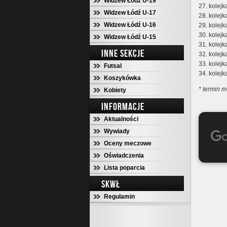
Widzew Łódź U-19
27. kolejk
Widzew Łódź U-17
28. kolejk
Widzew Łódź U-16
29. kolejk
30. kolej
Widzew Łódź U-15
31. kolej
INNE SEKCJE
32. kolejk
33. kolejk
Futsal
34. kolejk
Koszykówka
* termin 
Kobiety
INFORMACJE
Aktualności
Wywiady
Oceny meczowe
Oświadczenia
Lista poparcia
SKWŁ
Regulamin