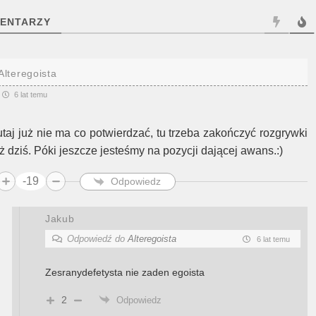
ENTARZY
Alteregoista
6 lat temu
utaj już nie ma co potwierdzać, tu trzeba zakończyć rozgrywki
uż dziś. Póki jeszcze jesteśmy na pozycji dającej awans.:)
-19
Odpowiedz
Jakub
Odpowiedź do
Alteregoista
6 lat temu
Zesranydefetysta nie zaden egoista
2
Odpowiedz