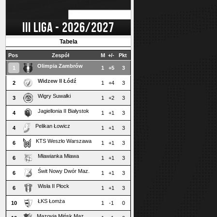
III LIGA - 2026/2027
Tabela
Pos
Zespół
M
+/-
Pkt
Olimpia Zambrów
1
1
+5
3
Widzew II Łódź
2
1
+4
3
Wigry Suwałki
3
1
+2
3
Jagiellonia II Białystok
4
1
+1
3
Pelikan Łowicz
4
1
+1
3
KTS Weszło Warszawa
6
1
+1
3
Mławianka Mława
6
1
+1
3
Świt Nowy Dwór Maz.
6
1
+1
3
Wisła II Płock
6
1
+1
3
ŁKS Łomża
10
1
-1
0
Mazovia Mińsk Maz.