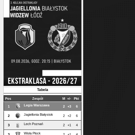
EKSTRAKLASA - 2026/27
Tabela
Pos
Zespół
M
+/-
Pkt
Legia Warszawa
1
2
+3
6
Jagiellonia Białystok
2
2
+2
6
Lech Poznań
3
2
+1
4
Wisła Płock
3
2
+1
4