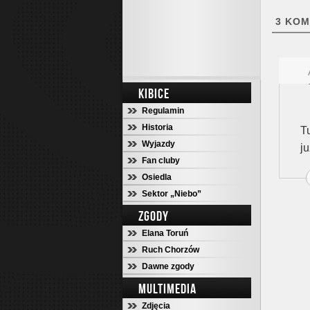
3
KOM
KIBICE
Regulamin
Historia
T
Wyjazdy
j
Fan cluby
Osiedla
Sektor „Niebo”
ZGODY
Elana Toruń
Ruch Chorzów
Dawne zgody
MULTIMEDIA
Zdjęcia