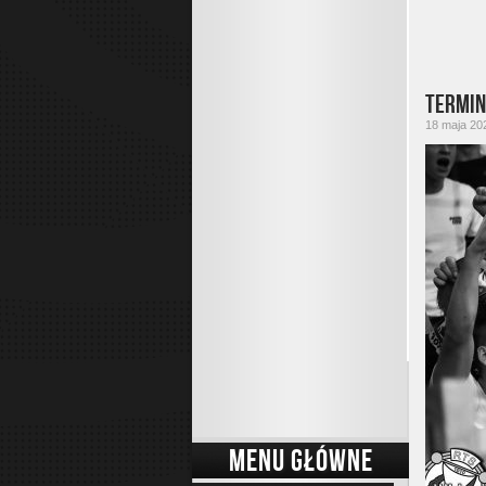
Termin
18 maja 202
MENU GŁÓWNE