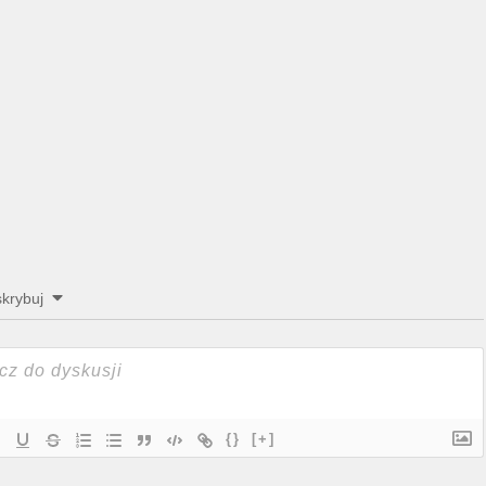
krybuj
{}
[+]