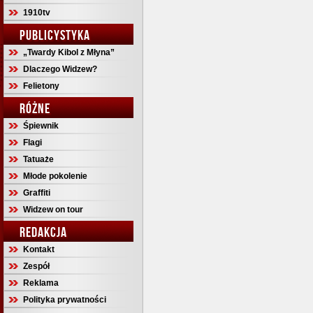
1910tv
PUBLICYSTYKA
„Twardy Kibol z Młyna”
Dlaczego Widzew?
Felietony
RÓŻNE
Śpiewnik
Flagi
Tatuaże
Młode pokolenie
Graffiti
Widzew on tour
REDAKCJA
Kontakt
Zespół
Reklama
Polityka prywatności