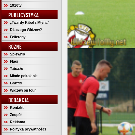
1910tv
PUBLICYSTYKA
„Twardy Kibol z Młyna”
Dlaczego Widzew?
Felietony
RÓŻNE
Śpiewnik
Flagi
Tatuaże
Młode pokolenie
Graffiti
Widzew on tour
REDAKCJA
Kontakt
Zespół
Reklama
Polityka prywatności