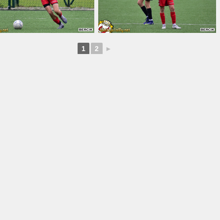
1
2
►