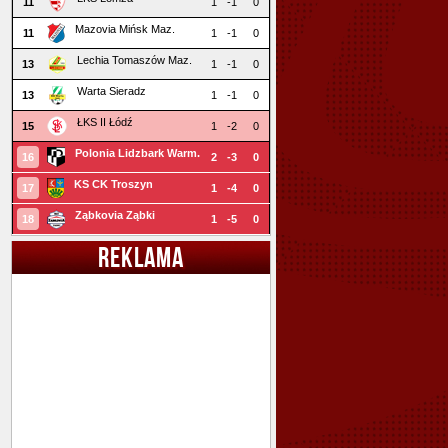
11
1
-1
0
Mazovia Mińsk Maz.
11
1
-1
0
Lechia Tomaszów Maz.
13
1
-1
0
Warta Sieradz
13
1
-1
0
ŁKS II Łódź
15
1
-2
0
Polonia Lidzbark Warm.
16
2
-3
0
KS CK Troszyn
17
1
-4
0
Ząbkovia Ząbki
18
1
-5
0
REKLAMA