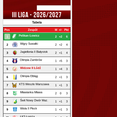
III LIGA - 2026/2027
Tabela
Pos
Zespół
M
+/-
Pkt
Pelikan Łowicz
1
2
+2
6
Wigry Suwałki
2
2
+2
4
Jagiellonia II Białystok
3
2
+1
4
Olimpia Zambrów
4
1
+5
3
Widzew II Łódź
5
1
+4
3
Olimpia Elbląg
6
2
+1
3
KTS Weszło Warszawa
7
1
+1
3
Mławianka Mława
8
2
0
3
Świt Nowy Dwór Maz.
9
1
+1
3
Wisła II Płock
9
1
+1
3
ŁKS Łomża