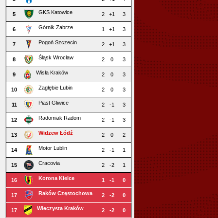
GKS Katowice
5
2
+1
3
Górnik Zabrze
6
1
+1
3
Pogoń Szczecin
7
2
+1
3
Śląsk Wrocław
8
2
0
3
Wisła Kraków
9
2
0
3
Zagłębie Lubin
10
2
0
3
Piast Gliwice
11
2
-1
3
Radomiak Radom
12
2
-1
3
Widzew Łódź
13
2
0
2
Motor Lublin
14
2
-1
1
Cracovia
15
2
-2
1
Korona Kielce
16
1
-1
0
Raków Częstochowa
17
2
-2
0
Wieczysta Kraków
17
2
-2
0