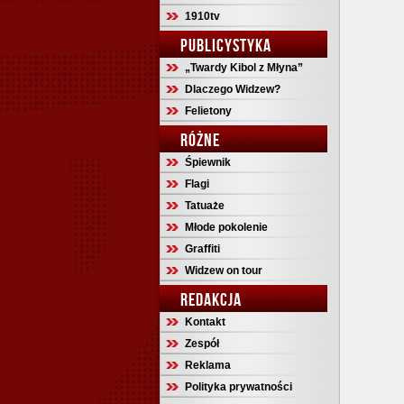
1910tv
PUBLICYSTYKA
„Twardy Kibol z Młyna”
Dlaczego Widzew?
Felietony
RÓŻNE
Śpiewnik
Flagi
Tatuaże
Młode pokolenie
Graffiti
Widzew on tour
REDAKCJA
Kontakt
Zespół
Reklama
Polityka prywatności