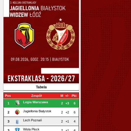
EKSTRAKLASA - 2026/27
Tabela
Pos
Zespół
M
+/-
Pkt
Legia Warszawa
1
2
+3
6
Jagiellonia Białystok
2
2
+2
6
Lech Poznań
3
2
+1
4
Wisła Płock
3
2
+1
4