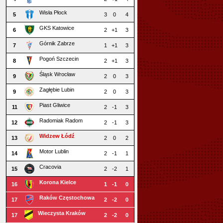
Wisła Płock
5
3
0
4
GKS Katowice
6
2
+1
3
Górnik Zabrze
7
1
+1
3
Pogoń Szczecin
8
2
+1
3
Śląsk Wrocław
9
2
0
3
Zagłębie Lubin
9
2
0
3
Piast Gliwice
11
2
-1
3
Radomiak Radom
12
2
-1
3
Widzew Łódź
13
2
0
2
Motor Lublin
14
2
-1
1
Cracovia
15
2
-2
1
Korona Kielce
16
1
-1
0
Raków Częstochowa
17
2
-2
0
Wieczysta Kraków
17
2
-2
0