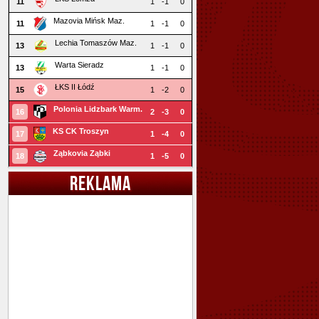
11
1
-1
0
Mazovia Mińsk Maz.
11
1
-1
0
Lechia Tomaszów Maz.
13
1
-1
0
Warta Sieradz
13
1
-1
0
ŁKS II Łódź
15
1
-2
0
Polonia Lidzbark Warm.
16
2
-3
0
KS CK Troszyn
17
1
-4
0
Ząbkovia Ząbki
18
1
-5
0
REKLAMA