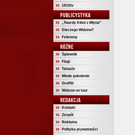
1910tv
PUBLICYSTYKA
„Twardy Kibol z Młyna”
Dlaczego Widzew?
Felietony
RÓŻNE
Śpiewnik
Flagi
Tatuaże
Młode pokolenie
Graffiti
Widzew on tour
REDAKCJA
Kontakt
Zespół
Reklama
Polityka prywatności