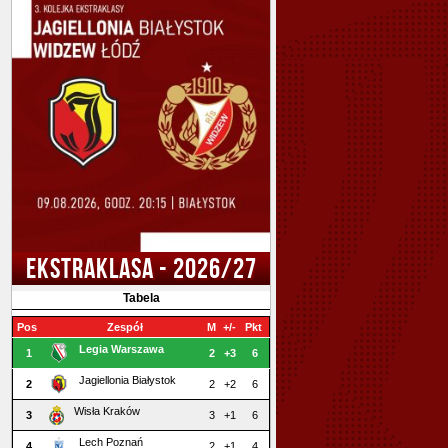
EKSTRAKLASA - 2026/27
Tabela
Pos
Zespół
M
+/-
Pkt
Legia Warszawa
1
2
+3
6
Jagiellonia Białystok
2
2
+2
6
Wisła Kraków
3
3
+1
6
Lech Poznań
4
2
+1
4