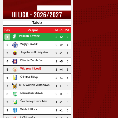
III LIGA - 2026/2027
Tabela
Pos
Zespół
M
+/-
Pkt
Pelikan Łowicz
1
2
+2
6
Wigry Suwałki
2
2
+2
4
Jagiellonia II Białystok
3
2
+1
4
Olimpia Zambrów
4
1
+5
3
Widzew II Łódź
5
1
+4
3
Olimpia Elbląg
6
2
+1
3
KTS Weszło Warszawa
7
1
+1
3
Mławianka Mława
8
2
0
3
Świt Nowy Dwór Maz.
9
1
+1
3
Wisła II Płock
9
1
+1
3
ŁKS Łomża