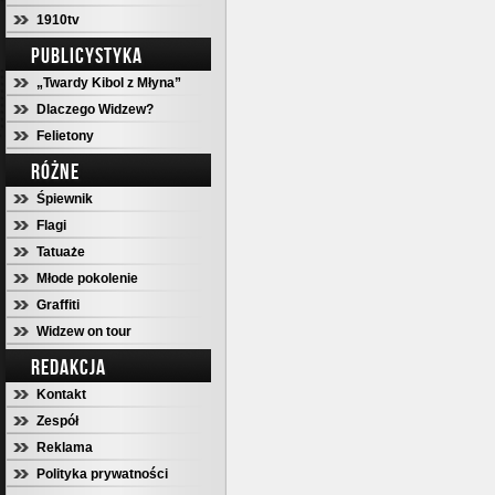
1910tv
PUBLICYSTYKA
„Twardy Kibol z Młyna”
Dlaczego Widzew?
Felietony
RÓŻNE
Śpiewnik
Flagi
Tatuaże
Młode pokolenie
Graffiti
Widzew on tour
REDAKCJA
Kontakt
Zespół
Reklama
Polityka prywatności