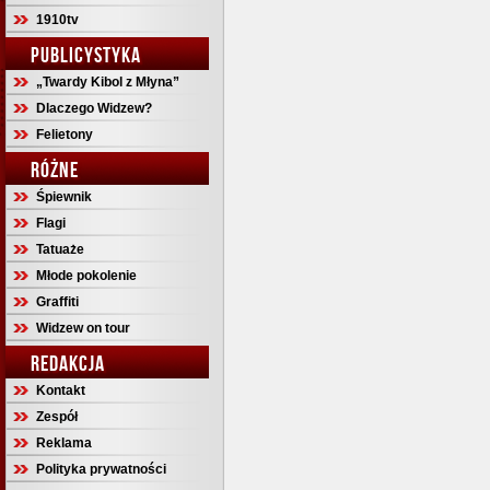
1910tv
PUBLICYSTYKA
„Twardy Kibol z Młyna”
Dlaczego Widzew?
Felietony
RÓŻNE
Śpiewnik
Flagi
Tatuaże
Młode pokolenie
Graffiti
Widzew on tour
REDAKCJA
Kontakt
Zespół
Reklama
Polityka prywatności