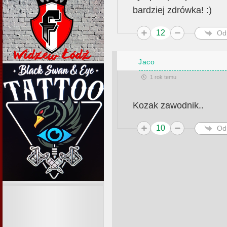
bardziej zdrówka! :)
12
Od
Jaco
1 rok temu
Kozak zawodnik..
10
Od