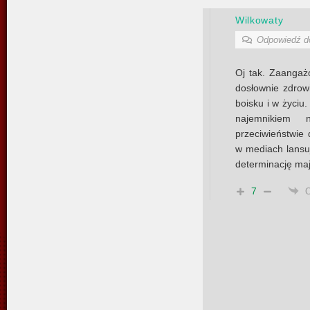
Wilkowaty
Odpowiedź 
Oj tak. Zaanga
dosłownie zdrow
boisku i w życiu
najemnikiem
przeciwieństwie 
w mediach lansuj
determinację maj
7