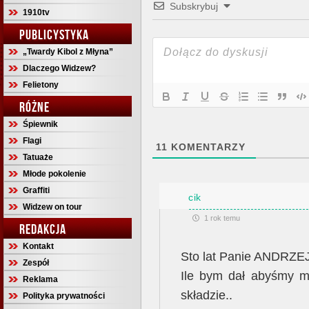
Subskrybuj
1910tv
PUBLICYSTYKA
„Twardy Kibol z Młyna”
Dlaczego Widzew?
Felietony
RÓŻNE
Śpiewnik
Flagi
11
KOMENTARZY
Tatuaże
Młode pokolenie
Graffiti
cik
Widzew on tour
1 rok temu
REDAKCJA
Kontakt
Sto lat Panie ANDRZEJ
Zespół
Ile bym dał abyśmy mi
Reklama
składzie..
Polityka prywatności