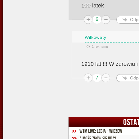
100 latek
6
Odp
Wilkowaty
1 rok temu
1910 lat !!! W zdrowiu i
7
Odp
OSTA
WTM Live: Legia - Widzew
A może znów się uda?