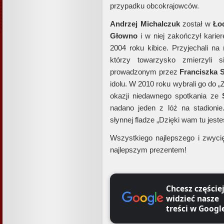
przypadku obcokrajowców.
Andrzej Michalczuk
został w
Ło
Głowno
i w niej zakończył kari
2004 roku kibice. Przyjechali na
którzy towarzysko zmierzyli
prowadzonym przez
Franciszka
idolu. W 2010 roku wybrali go do „Z
okazji niedawnego spotkania ze
nadano jeden z lóż na stadioni
słynnej fladze „Dzięki wam tu jest
Wszystkiego najlepszego i zwycię
najlepszym prezentem!
Chcesz częście
widzieć nasze
treści w Googl