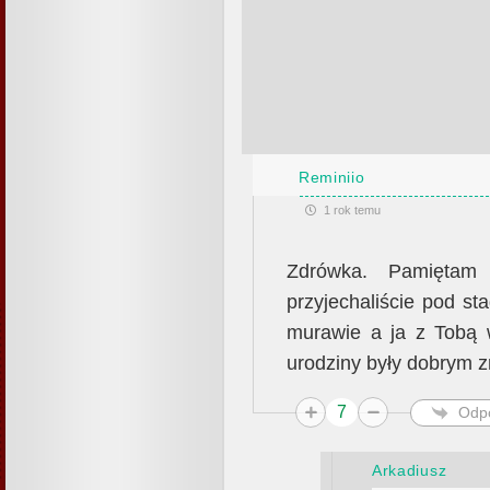
Reminiio
1 rok temu
Zdrówka. Pamiętam 
przyjechaliście pod st
murawie a ja z Tobą w
urodziny były dobrym z
7
Odp
Arkadiusz