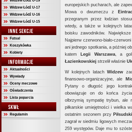
Widzew Łódź U-19
europejskich pucharach, ale zape
Widzew Łódź U-17
Mowa o dwumeczu z
Eintra
Widzew Łódź U-16
przegranym przez łodzian stos
Widzew Łódź U-15
wtedy, a także w kolejnych lata
INNE SEKCJE
boisku zawodników. Największe
Futsal
Najpierw czerwono-biało-czerwoni 
Koszykówka
ani jednego spotkania, a później ob
Kobiety
katem
Legii Warszawa
, a go
INFORMACJE
Łazienkowskiej
strzelił właśnie
Uk
Aktualności
W kolejnych latach
Widzew
zac
Wywiady
finansowo-organizacyjne, ale
Mi
Oceny meczowe
Pytany o długość jego kontra
Oświadczenia
obowiązuje on do końca życia
Lista poparcia
olbrzymią sympatię trybun, ale 
SKWŁ
piłkarskie umiejętności i wielka w
ostatnim sezonem przy
Piłsudsk
Regulamin
zagrał w siedmiu ligowych meczach
259 występów. Daje mu to szóste 