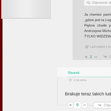
Odpowiedź 
Ja również pami
„gdzie jest ta Le
Piękne chwile 
Andrzejowi Micha
TYLKO WIDZEW
Last edited 1 r
2
Sławek
1 rok temu
Brakuje teraz takich l
9
Odp