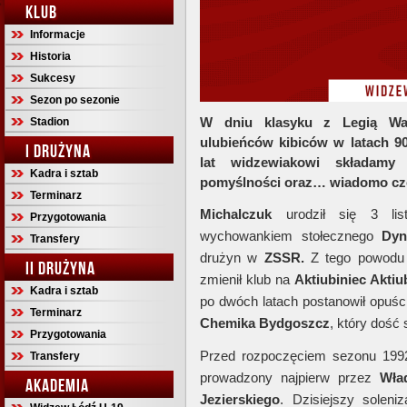
KLUB
Informacje
Historia
Sukcesy
Sezon po sezonie
W dniu klasyku z Legią Wa
Stadion
ulubieńców kibiców w latach 9
I DRUŻYNA
lat widzewiakowi składamy 
Kadra i sztab
pomyślności oraz… wiadomo cz
Terminarz
Michalczuk
urodził się 3 li
Przygotowania
wychowankiem stołecznego
Dyn
Transfery
drużyn w
ZSSR.
Z tego powodu c
II DRUŻYNA
zmienił klub na
Aktiubiniec Aktiu
Kadra i sztab
po dwóch latach postanowił opuś
Terminarz
Chemika Bydgoszcz
, który dość 
Przygotowania
Przed rozpoczęciem sezonu 1992
Transfery
prowadzony najpierw przez
Wła
AKADEMIA
Jezierskiego
. Dzisiejszy solen