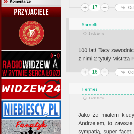
Komentarze
17
Od
PRZYJACIELE
Sarnelli
1 rok temu
100 lat! Tacy zawodni
z nimi 2 tytuły Mistrza 
16
Od
Hermes
1 rok temu
Jako że miałem kied
Andrzejem, to zawsze 
sympatią, super facet. 