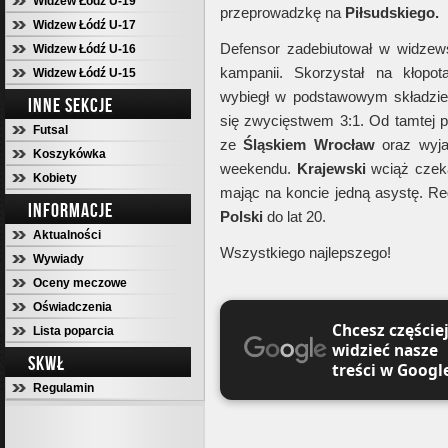
Widzew Łódź U-19
przeprowadzkę na
Piłsudskiego.
Widzew Łódź U-17
Defensor zadebiutował w widzew
Widzew Łódź U-16
kampanii. Skorzystał na kłopo
Widzew Łódź U-15
wybiegł w podstawowym składzie
INNE SEKCJE
się zwycięstwem 3:1. Od tamtej p
Futsal
ze
Śląskiem Wrocław
oraz wyj
Koszykówka
weekendu.
Krajewski
wciąż czek
Kobiety
mając na koncie jedną asystę. Reg
INFORMACJE
Polski
do lat 20.
Aktualności
Wszystkiego najlepszego!
Wywiady
Oceny meczowe
Oświadczenia
Chcesz częście
Lista poparcia
widzieć nasze
SKWŁ
treści w Googl
Regulamin