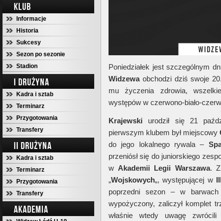
KLUB
Informacje
Historia
Sukcesy
Sezon po sezonie
Stadion
Poniedziałek jest szczególnym d
Widzewa
obchodzi dziś swoje 20. 
I DRUŻYNA
mu życzenia zdrowia, wszelki
Kadra i sztab
występów w czerwono-biało-czer
Terminarz
Przygotowania
Krajewski
urodził się 21 paźd
Transfery
pierwszym klubem był miejscowy
II DRUŻYNA
do jego lokalnego rywala –
Spa
przeniósł się do juniorskiego zesp
Kadra i sztab
w
Akademii Legii Warszawa
. Z
Terminarz
„
Wojskowych
„, występującej w
I
Przygotowania
poprzedni sezon – w barwac
Transfery
wypożyczony, zaliczył komplet t
AKADEMIA
właśnie wtedy uwagę zwrócili 