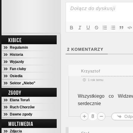
KIBICE
Regulamin
2
KOMENTARZY
Historia
Wyjazdy
Fan cluby
Krzysztof
Osiedla
1 rok temu
Sektor „Niebo”
ZGODY
Wszystkiego co Widzew
Elana Toruń
serdecznie
Ruch Chorzów
Dawne zgody
8
Odp
MULTIMEDIA
Zdjęcia