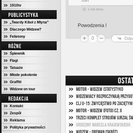
Stef
1910tv
1 rok temu
PUBLICYSTYKA
„Twardy Kibol z Młyna”
Powodzenia !
Dlaczego Widzew?
Felietony
0
Odp
RÓŻNE
Śpiewnik
Flagi
Tatuaże
Młode pokolenie
OSTA
Graffiti
Motor - Widzew (statystyki)
Widzew on tour
Widzewiacy rozpoczynają przygo
REDAKCJA
CLJ U-15: Zwycięstwo po zaciętym
Kontakt
Motor - Widzew (foto) cz. II
Zespół
Trzeci komplet strojów ujrzał św
Reklama
Urodziny Marcela Krajewskiego
Polityka prywatności
Widzew - Dreman (skrót)