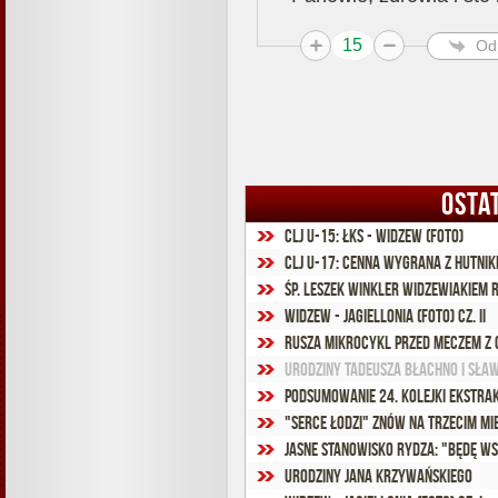
15
Od
OSTA
CLJ U-15: ŁKS - Widzew (foto)
CLJ U-17: Cenna wygrana z Hutnik
ŚP. Leszek Winkler Widzewiakiem 
Widzew - Jagiellonia (foto) cz. II
Rusza mikrocykl przed meczem z 
Urodziny Tadeusza Błachno i Sła
Podsumowanie 24. kolejki Ekstra
"Serce Łodzi" znów na trzecim mi
Jasne stanowisko Rydza: "Będę ws
Urodziny Jana Krzywańskiego