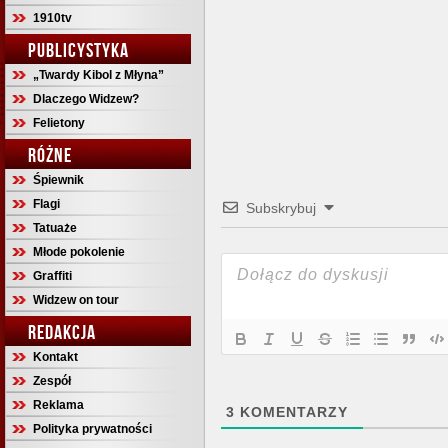
1910tv
PUBLICYSTYKA
„Twardy Kibol z Młyna”
Dlaczego Widzew?
Felietony
RÓŻNE
Śpiewnik
Flagi
Subskrybuj
Tatuaże
Młode pokolenie
Graffiti
Widzew on tour
REDAKCJA
Kontakt
Zespół
Reklama
3
KOMENTARZY
Polityka prywatności