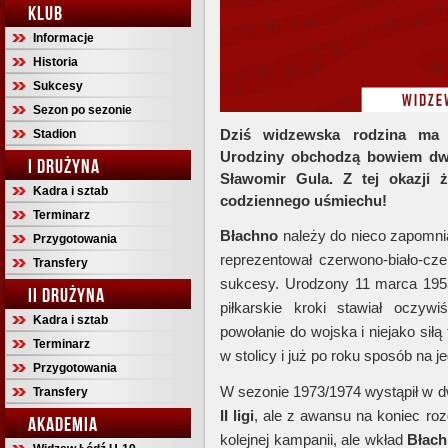
KLUB
Informacje
Historia
Sukcesy
Sezon po sezonie
Dziś widzewska rodzina ma
Stadion
Urodziny obchodzą bowiem dwa
I DRUŻYNA
Sławomir Gula. Z tej okazji
Kadra i sztab
codziennego uśmiechu!
Terminarz
Błachno
należy do nieco zapomni
Przygotowania
reprezentował czerwono-biało-cz
Transfery
sukcesy. Urodzony 11 marca 195
II DRUŻYNA
piłkarskie kroki stawiał oczyw
Kadra i sztab
powołanie do wojska i niejako siłą 
Terminarz
w stolicy i już po roku sposób na j
Przygotowania
W sezonie 1973/1974 wystąpił w 
Transfery
II ligi
, ale z awansu na koniec roz
AKADEMIA
kolejnej kampanii, ale wkład
Błach