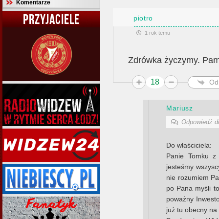
Komentarze
PRZYJACIELE
piotro
1 rok temu
Zdrówka życzymy. Pam
18
Od
Mariusz
Odpowiedź 
Do właściciela:
Panie Tomku z 
jesteśmy wszyscy
nie rozumiem Pan
po Pana myśli t
poważny Inwestor
już tu obecny na 