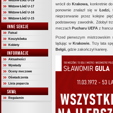
Widzew Łódź U-19
wrócił do
Krakowa,
konkretnie d
Widzew Łódź U-17
ponownie znalazł się w
Łodzi,
t
Widzew Łódź U-16
nieprzerwanie przez kolejne pi
Widzew Łódź U-15
podstawowy zawodnik. Zdobył tr
INNE SEKCJE
meczach
Pucharu UEFA
z franc
Futsal
Przed pierwszym mistrzowskim 
Koszykówka
lądując w
Krakowie.
Trzy lata sp
Kobiety
Belgii,
gdzie zakończył karierę.
INFORMACJE
Aktualności
Wywiady
Oceny meczowe
Oświadczenia
Lista poparcia
SKWŁ
Regulamin