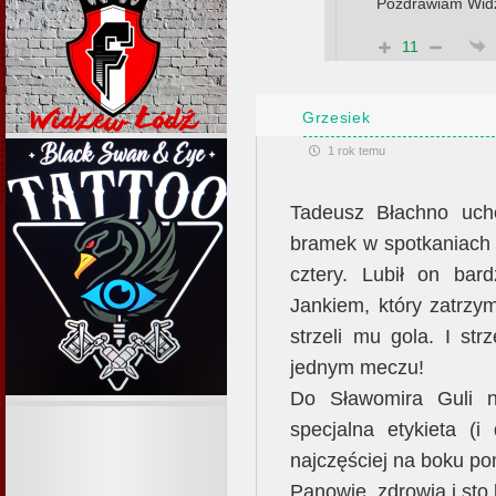
Pozdrawiam Wid
11
Grzesiek
1 rok temu
Tadeusz Błachno ucho
bramek w spotkaniach 
cztery. Lubił on ba
Jankiem, który zatrzy
strzeli mu gola. I st
jednym meczu!
Do Sławomira Guli n
specjalna etykieta (i
najczęściej na boku po
Panowie, zdrowia i sto