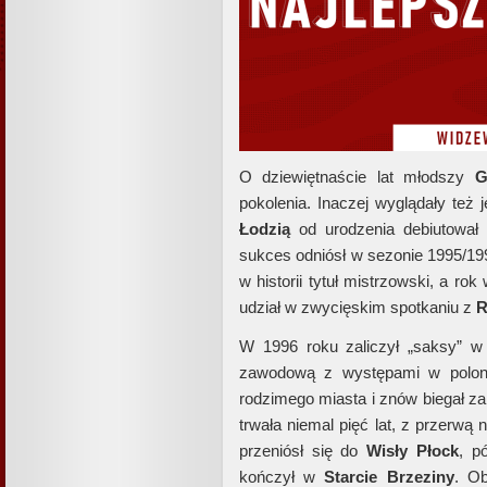
O dziewiętnaście lat młodszy
G
pokolenia. Inaczej wyglądały też 
Łodzią
od urodzenia debiutowa
sukces odniósł w sezonie 1995/1
w historii tytuł mistrzowski, a rok
udział w zwycięskim spotkaniu z
R
W 1996 roku zaliczył „saksy” 
zawodową z występami w poloni
rodzimego miasta i znów biegał za
trwała niemal pięć lat, z przerw
przeniósł się do
Wisły Płock
, p
kończył w
Starcie Brzeziny
. Ob