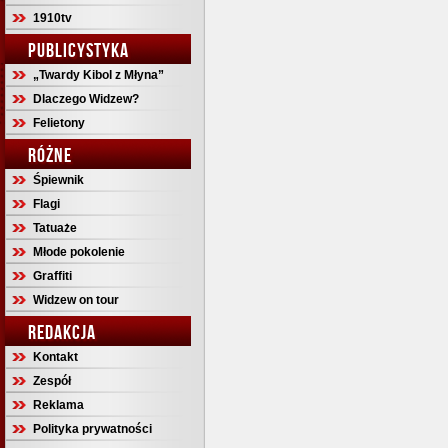
1910tv
PUBLICYSTYKA
„Twardy Kibol z Młyna”
Dlaczego Widzew?
Felietony
RÓŻNE
Śpiewnik
Flagi
Tatuaże
Młode pokolenie
Graffiti
Widzew on tour
REDAKCJA
Kontakt
Zespół
Reklama
Polityka prywatności