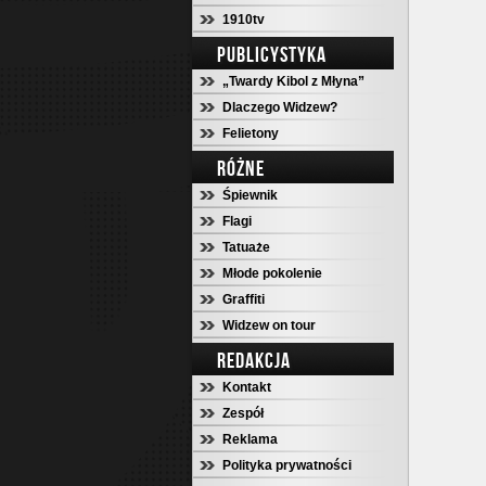
1910tv
PUBLICYSTYKA
„Twardy Kibol z Młyna”
Dlaczego Widzew?
Felietony
RÓŻNE
Śpiewnik
Flagi
Tatuaże
Młode pokolenie
Graffiti
Widzew on tour
REDAKCJA
Kontakt
Zespół
Reklama
Polityka prywatności