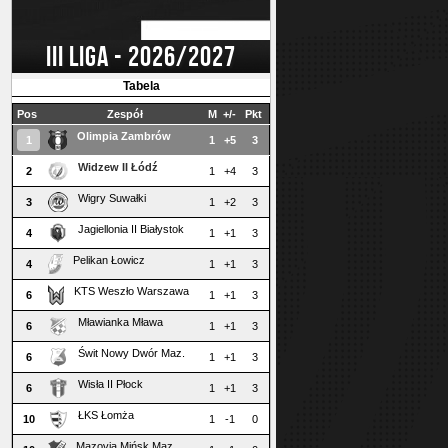
III LIGA - 2026/2027
Tabela
Pos
Zespół
M
+/-
Pkt
Olimpia Zambrów
1
1
+5
3
Widzew II Łódź
2
1
+4
3
Wigry Suwałki
3
1
+2
3
Jagiellonia II Białystok
4
1
+1
3
Pelikan Łowicz
4
1
+1
3
KTS Weszło Warszawa
6
1
+1
3
Mławianka Mława
6
1
+1
3
Świt Nowy Dwór Maz.
6
1
+1
3
Wisła II Płock
6
1
+1
3
ŁKS Łomża
10
1
-1
0
Mazovia Mińsk Maz.