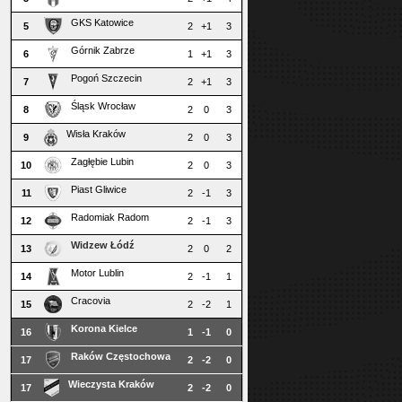
GKS Katowice
5
2
+1
3
Górnik Zabrze
6
1
+1
3
Pogoń Szczecin
7
2
+1
3
Śląsk Wrocław
8
2
0
3
Wisła Kraków
9
2
0
3
Zagłębie Lubin
10
2
0
3
Piast Gliwice
11
2
-1
3
Radomiak Radom
12
2
-1
3
Widzew Łódź
13
2
0
2
Motor Lublin
14
2
-1
1
Cracovia
15
2
-2
1
Korona Kielce
16
1
-1
0
Raków Częstochowa
17
2
-2
0
Wieczysta Kraków
17
2
-2
0