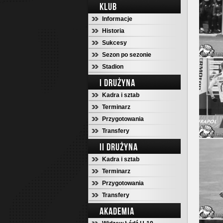
KLUB
Informacje
Historia
Sukcesy
Sezon po sezonie
Stadion
I DRUŻYNA
Kadra i sztab
Terminarz
Przygotowania
Transfery
II DRUŻYNA
Kadra i sztab
Terminarz
Przygotowania
Transfery
AKADEMIA