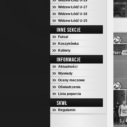
Widzew Łódź U-19
Widzew Łódź U-17
Widzew Łódź U-16
Widzew Łódź U-15
INNE SEKCJE
Futsal
Koszykówka
Kobiety
INFORMACJE
Aktualności
Wywiady
Oceny meczowe
Oświadczenia
Lista poparcia
SKWŁ
Regulamin