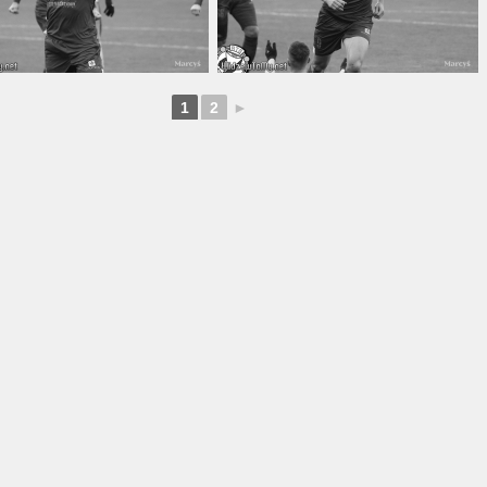
1
2
►