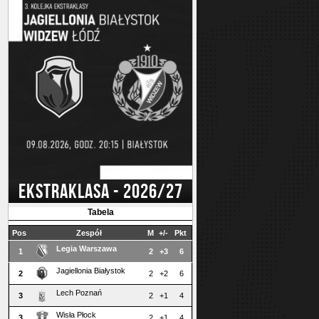
EKSTRAKLASA - 2026/27
Tabela
Pos
Zespół
M
+/-
Pkt
Legia Warszawa
1
2
+3
6
Jagiellonia Białystok
2
2
+2
6
Lech Poznań
3
2
+1
4
Wisła Płock
3
2
+1
4