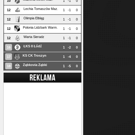
10
1
-1
0
Lechia Tomaszów Maz.
12
1
-1
0
Olimpia Elbląg
12
1
-1
0
Polonia Lidzbark Warm.
12
1
-1
0
Warta Sieradz
12
1
-1
0
ŁKS II Łódź
16
1
-2
0
KS CK Troszyn
17
1
-4
0
Ząbkovia Ząbki
18
1
-5
0
REKLAMA