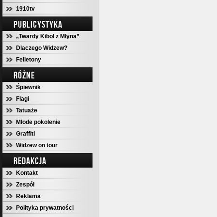
1910tv
PUBLICYSTYKA
„Twardy Kibol z Młyna”
Dlaczego Widzew?
Felietony
RÓŻNE
Śpiewnik
Flagi
Tatuaże
Młode pokolenie
Graffiti
Widzew on tour
REDAKCJA
Kontakt
Zespół
Reklama
Polityka prywatności