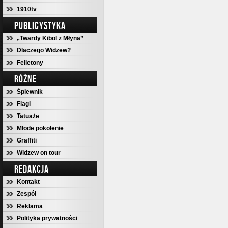
1910tv
PUBLICYSTYKA
„Twardy Kibol z Młyna”
Dlaczego Widzew?
Felietony
RÓŻNE
Śpiewnik
Flagi
Tatuaże
Młode pokolenie
Graffiti
Widzew on tour
REDAKCJA
Kontakt
Zespół
Reklama
Polityka prywatności