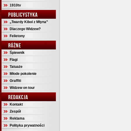
1910tv
PUBLICYSTYKA
„Twardy Kibol z Młyna”
Dlaczego Widzew?
Felietony
RÓŻNE
Śpiewnik
Flagi
Tatuaże
Młode pokolenie
Graffiti
Widzew on tour
REDAKCJA
Kontakt
Zespół
Reklama
Polityka prywatności