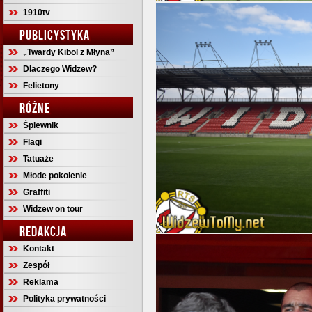
1910tv
PUBLICYSTYKA
„Twardy Kibol z Młyna”
Dlaczego Widzew?
Felietony
RÓŻNE
Śpiewnik
Flagi
Tatuaże
Młode pokolenie
Graffiti
Widzew on tour
REDAKCJA
Kontakt
Zespół
Reklama
Polityka prywatności