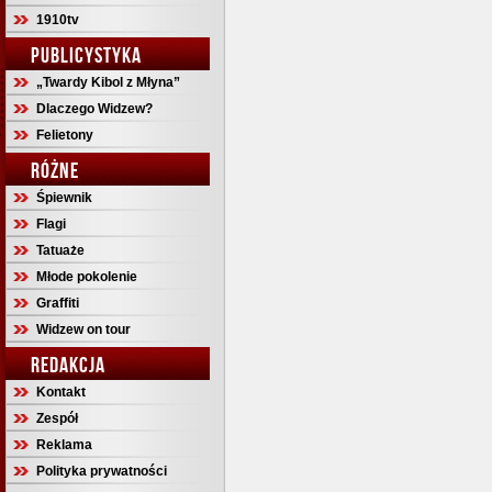
1910tv
PUBLICYSTYKA
„Twardy Kibol z Młyna”
Dlaczego Widzew?
Felietony
RÓŻNE
Śpiewnik
Flagi
Tatuaże
Młode pokolenie
Graffiti
Widzew on tour
REDAKCJA
Kontakt
Zespół
Reklama
Polityka prywatności