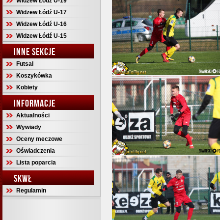
Widzew Łódź U-19
Widzew Łódź U-17
Widzew Łódź U-16
Widzew Łódź U-15
INNE SEKCJE
Futsal
Koszykówka
Kobiety
INFORMACJE
Aktualności
Wywiady
Oceny meczowe
Oświadczenia
Lista poparcia
SKWŁ
Regulamin