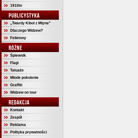
1910tv
PUBLICYSTYKA
„Twardy Kibol z Młyna”
Dlaczego Widzew?
Felietony
RÓŻNE
Śpiewnik
Flagi
Tatuaże
Młode pokolenie
Graffiti
Widzew on tour
REDAKCJA
Kontakt
Zespół
Reklama
Polityka prywatności