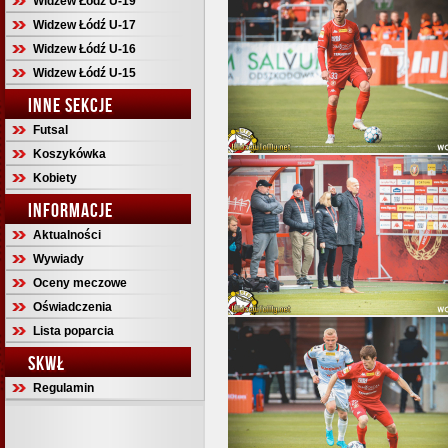
Widzew Łódź U-19
Widzew Łódź U-17
Widzew Łódź U-16
Widzew Łódź U-15
INNE SEKCJE
Futsal
Koszykówka
Kobiety
INFORMACJE
Aktualności
Wywiady
Oceny meczowe
Oświadczenia
Lista poparcia
SKWŁ
Regulamin