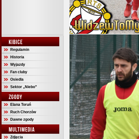
KIBICE
Regulamin
Historia
Wyjazdy
Fan cluby
Osiedla
Sektor „Niebo”
ZGODY
Elana Toruń
Ruch Chorzów
Dawne zgody
MULTIMEDIA
Zdjęcia