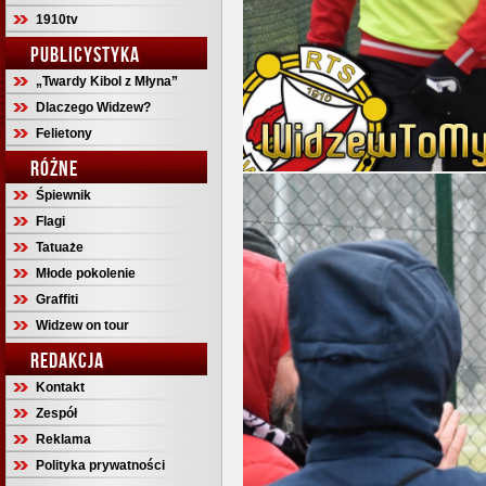
1910tv
PUBLICYSTYKA
„Twardy Kibol z Młyna”
Dlaczego Widzew?
Felietony
RÓŻNE
Śpiewnik
Flagi
Tatuaże
Młode pokolenie
Graffiti
Widzew on tour
REDAKCJA
Kontakt
Zespół
Reklama
Polityka prywatności