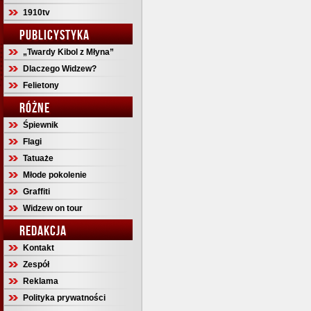
1910tv
PUBLICYSTYKA
„Twardy Kibol z Młyna”
Dlaczego Widzew?
Felietony
RÓŻNE
Śpiewnik
Flagi
Tatuaże
Młode pokolenie
Graffiti
Widzew on tour
REDAKCJA
Kontakt
Zespół
Reklama
Polityka prywatności