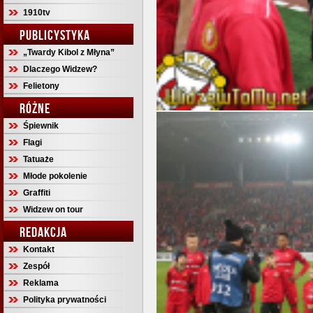
1910tv
PUBLICYSTYKA
„Twardy Kibol z Młyna”
Dlaczego Widzew?
Felietony
RÓŻNE
Śpiewnik
Flagi
Tatuaże
Młode pokolenie
Graffiti
Widzew on tour
REDAKCJA
Kontakt
Zespół
Reklama
Polityka prywatności